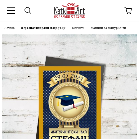
Начало
Персонализирани подаръци
Магнити
Магнити за абитуриенти