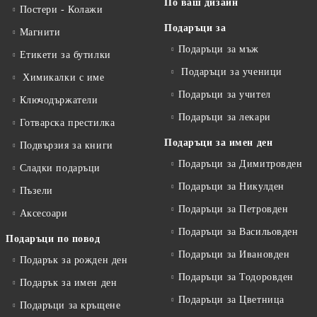
По ваш дизайн
Постери - Колажи
Подаръци за
Магнити
Подаръци за мъж
Етикети за бутилки
Подаръци за ученици
Химикалки с име
Подаръци за учител
Ключодържатели
Подаръци за лекари
Готварска престилка
Подаръци за имен ден
Подвързия за книги
Подаръци за Димитровден
Сладки подаръци
Подаръци за Никулден
Пъзели
Подаръци за Петровден
Аксесоари
Подаръци за Васильовден
Подаръци по повод
Подаръци за Ивановден
Подарък за рожден ден
Подаръци за Тодоровден
Подарък за имен ден
Подаръци за Цветница
Подаръци за кръщене