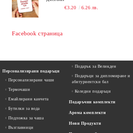
€3.20
6.26 лв.
Facebook страница
Подарък за Великден
Персонализирани подаръци
Подаръци за дипломиране и
Персонализирани чаши
абитуриентски бал
Термочаши
Коледни подаръци
Емайлирани канчета
Подаръчни комплекти
Бутилки за вода
Арома комплекти
Подложка за чаша
Нови Продукти
Възглавници