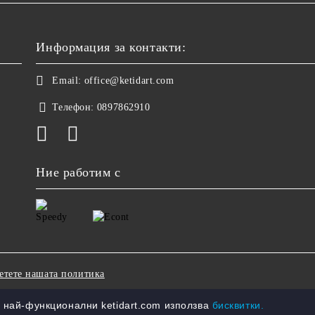
Информация за контакти:
Email:
office@ketidart.com
Телефон:
0897862910
Ние работим с
етете нашата политика
 най-функционални ketidart.com използва
бисквитки.
Онлайн магазин от SELITON