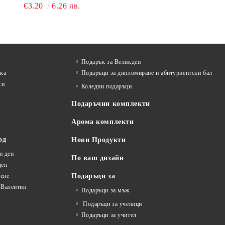
€3.20
6.26 лв.
Подарък за Великден
лка
Подаръци за дипломиране и абитуриентски бал
ги
Коледни подаръци
Подаръчни комплекти
Арома комплекти
од
Нови Продукти
н ден
По ваш дизайн
ден
ене
Подаръци за
 Валентин
Подаръци за мъж
Подаръци за ученици
Подаръци за учител