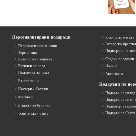
Персонализирани подаръци
Ключодържатели
Готварска прести
Персонализирани чаши
Подвързия за кни
Термочаши
Сладки подаръци
Емайлирани канчета
Пъзели
Бутилки за вода
Подложка за чаша
Аксесоари
Възглавници
Подаръци по пов
Постери - Колажи
Подарък за рожде
Магнити
Подарък за имен 
Етикети за бутилки
Подаръци за кръщ
Подарък за Свети
Химикалки с име