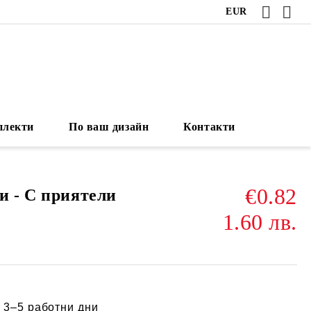
EUR
плекти
По ваш дизайн
Контакти
€0.82
и - С приятели
1.60 лв.
:
3–5 работни дни