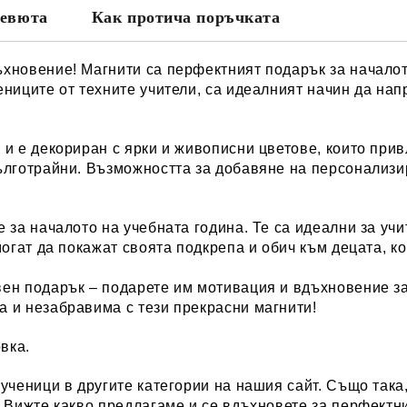
евюта
Как протича поръчката
хновение! Магнити са перфектният подарък за началот
ениците от техните учители, са идеалният начин да нап
 и е декориран с ярки и живописни цветове, които при
дълготрайни. Възможността за добавяне на персонализи
 за началото на учебната година. Те са идеални за учи
могат да покажат своята подкрепа и обич към децата, ко
вен подарък – подарете им мотивация и вдъхновение за
а и незабравима с тези прекрасни магнити!
вка.
 ученици
в другите категории на нашия сайт. Също така
. Вижте какво предлагаме и се вдъхновете за перфектн