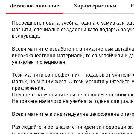
Детайлно описание
Характеристики
Р
Посрещнете новата учебна година с усмивка и вдъ
магнити, специално създадени като подарък за уч
вълнуваща.
Всеки магнит е изработен с внимание към детайла
висококачествени материали, те са устойчиви и 
уникален и специален.
Тези магнити са перфектният подарък от учителите
малък, но значим жест. С тези магнити учителите 
приключения.
Подарете на учениците си нещо повече от обикно
Направете началото на учебната година специалн
Всеки магнит е в индивидуална целофанена опако
Разгледайте и останалите ни идеи за
подаръци за
бъдете в крак с новите ни дизайни и предложения