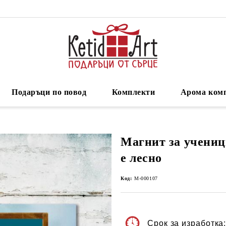
Подаръци по повод
Комплекти
Арома ком
Магнит за учениц
е лесно
Код:
М-000107
Срок за изработка