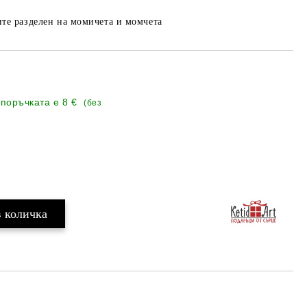
те разделен на момичета и момчета
 поръчката е
8 €
(без
Добави в желани