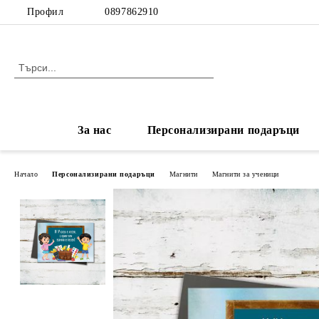
Профил
0897862910
За нас
Персонализирани подаръци
Начало
Персонализирани подаръци
Магнити
Магнити за ученици