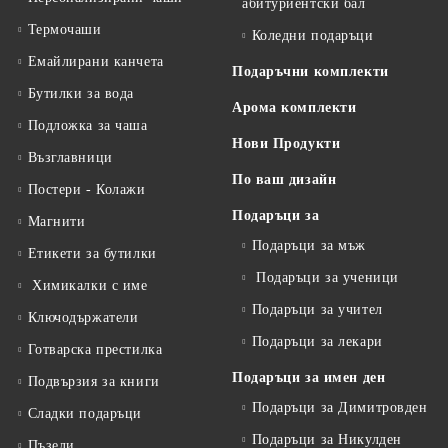
абитуриентски бал
Термочаши
Коледни подаръци
Емайлирани канчета
Подаръчни комплекти
Бутилки за вода
Арома комплекти
Подложка за чаша
Нови Продукти
Възглавници
По ваш дизайн
Постери - Колажи
Подаръци за
Магнити
Подаръци за мъж
Етикети за бутилки
Подаръци за ученици
Химикалки с име
Подаръци за учител
Ключодържатели
Подаръци за лекари
Готварска престилка
Подаръци за имен ден
Подвързия за книги
Подаръци за Димитровден
Сладки подаръци
Подаръци за Никулден
Пъзели