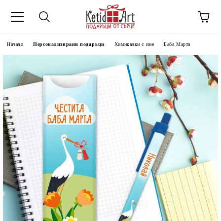
Начало
Персонализирани подаръци
Химикалки с име
Баба Марта