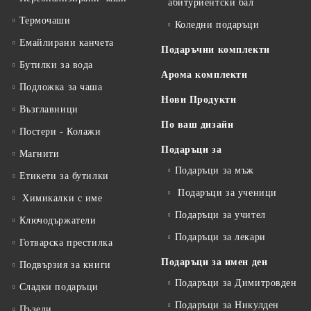
абитуриентски бал
Термочаши
Коледни подаръци
Емайлирани канчета
Подаръчни комплекти
Бутилки за вода
Арома комплекти
Подложка за чаша
Нови Продукти
Възглавници
По ваш дизайн
Постери - Колажи
Подаръци за
Магнити
Подаръци за мъж
Етикети за бутилки
Подаръци за ученици
Химикалки с име
Подаръци за учител
Ключодържатели
Подаръци за лекари
Готварска престилка
Подаръци за имен ден
Подвързия за книги
Подаръци за Димитровден
Сладки подаръци
Подаръци за Никулден
Пъзели