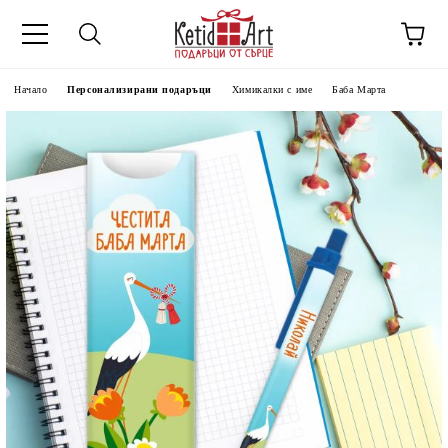
Начало
Персонализирани подаръци
Химикалки с име
Баба Марта