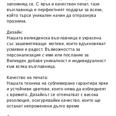
запомнящ се. С ярък и качествен печат, тази
възглавница е перфектният подарък за всеки,
който търси уникален начин да отпразнува
празника.
Дизайн:
Нашата великденска възглавница е украсена
със зашеметяващи мотиви, които вдъхновяват
усмивки и радост. Възможността за
персонализация с име или послание за
Великден добавя уникалност и индивидуалност
към всяка възглавница.
Качество на печата:
Нашата техника на сублимиране гарантира ярки
и устойчиви цветове, които няма да избледнеят
с времето. Дизайнът се отпечатват с висока
резолюция, осигурявайки качество, които ще
останат непроменени дълго време