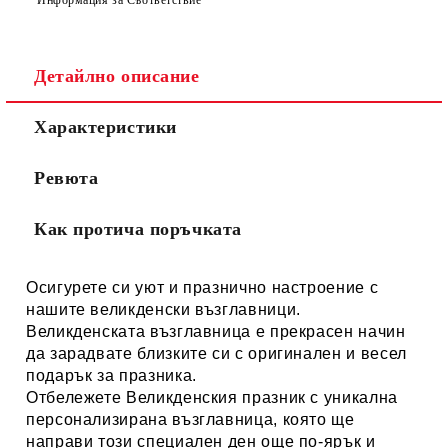
Детайлно описание
Характеристики
Ревюта
Как протича поръчката
Осигурете си уют и празнично настроение с
нашите великденски възглавници.
Великденската възглавница е прекрасен начин
да зарадвате близките си с оригинален и весел
подарък за празника.
Отбележете Великденския празник с уникална
персонализирана възглавница, която ще
направи този специален ден още по-ярък и