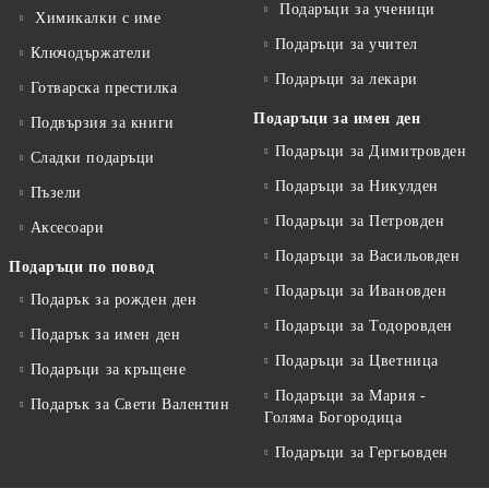
Подаръци за ученици
Химикалки с име
Подаръци за учител
Ключодържатели
Подаръци за лекари
Готварска престилка
Подаръци за имен ден
Подвързия за книги
Подаръци за Димитровден
Сладки подаръци
Подаръци за Никулден
Пъзели
Подаръци за Петровден
Аксесоари
Подаръци за Васильовден
Подаръци по повод
Подаръци за Ивановден
Подарък за рожден ден
Подаръци за Тодоровден
Подарък за имен ден
Подаръци за Цветница
Подаръци за кръщене
Подаръци за Мария -
Подарък за Свети Валентин
Голяма Богородица
Подаръци за Гергьовден