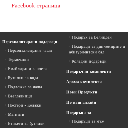
Facebook страница
Подарък за Великден
Персонализирани подаръци
Подаръци за дипломиране и
Персонализирани чаши
абитуриентски бал
Термочаши
Коледни подаръци
Емайлирани канчета
Подаръчни комплекти
Бутилки за вода
Арома комплекти
Подложка за чаша
Нови Продукти
Възглавници
По ваш дизайн
Постери - Колажи
Подаръци за
Магнити
Подаръци за мъж
Етикети за бутилки