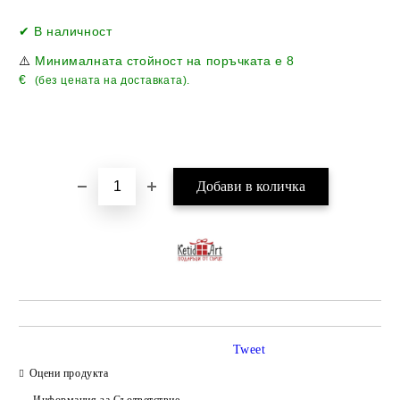
Добави в желани
✔ В наличност
⚠️
Минималната стойност на поръчката е
8
€
(без цената на доставката).
Tweet
Оцени продукта
Информация за Съответствие