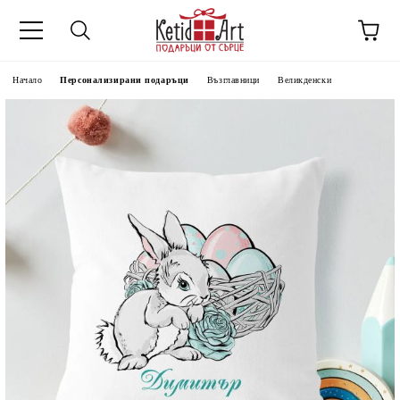
Начало
Персонализирани подаръци
Възглавници
Великденски