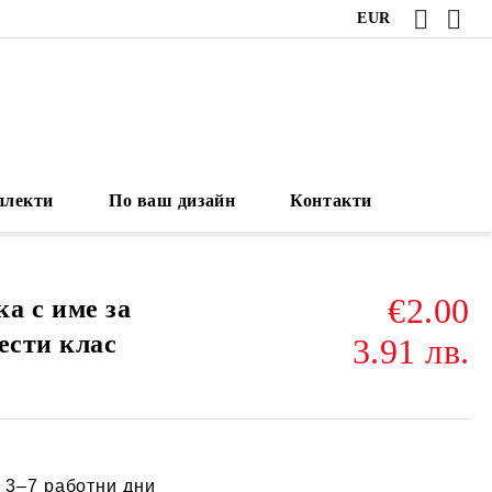
EUR
плекти
По ваш дизайн
Контакти
€2.00
а с име за
ести клас
3.91 лв.
:
3–7 работни дни