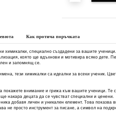
евюта
Как протича поръчката
и химикалки, специално създадени за вашите ученици. 
лизация, която ще вдъхнови и мотивира всяко дете. Пе
лен и запомнящ се.
мена, тези химикалки са идеални за всеки ученик. Цвет
 покажете внимание и грижа към вашите ученици. Те с
 ще накара децата да се чувстват специални и ценени.
еника добавя личен и уникален елемент. Това показва 
ава не просто инструмент за писане, а символ на подк