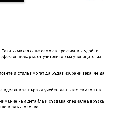
Тези химикалки не само са практични и удобни,
рфектен подарък от учителите към учениците, за
овете и стилът могат да бъдат избрани така, че да
а идеални за първия учебен ден, като символ на
внимание към детайла и създава специална връзка
репа и вдъхновение.