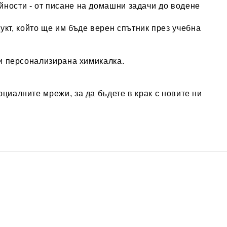
йности - от писане на домашни задачи до водене
кт, който ще им бъде верен спътник през учебна
зи персонализирана химикалка.
оциалните мрежи, за да бъдете в крак с новите ни