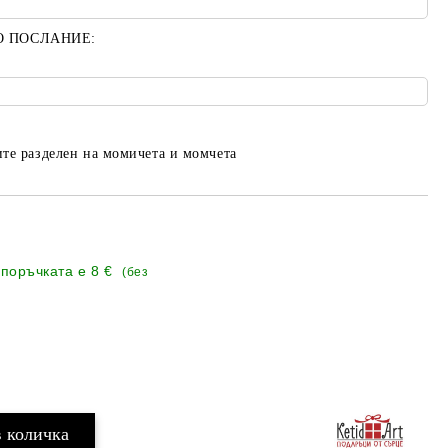
О ПОСЛАНИЕ:
те разделен на момичета и момчета
 поръчката е
8 €
(без
Добави в желани