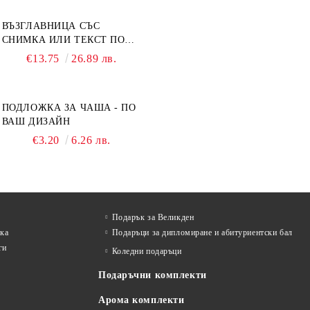
ВЪЗГЛАВНИЦА СЪС
СНИМКА ИЛИ ТЕКСТ ПО
ВАШ ДИЗАЙН
€13.75
26.89 лв.
ПОДЛОЖКА ЗА ЧАША - ПО
ВАШ ДИЗАЙН
€3.20
6.26 лв.
Подарък за Великден
лка
Подаръци за дипломиране и абитуриентски бал
ги
Коледни подаръци
Подаръчни комплекти
Арома комплекти