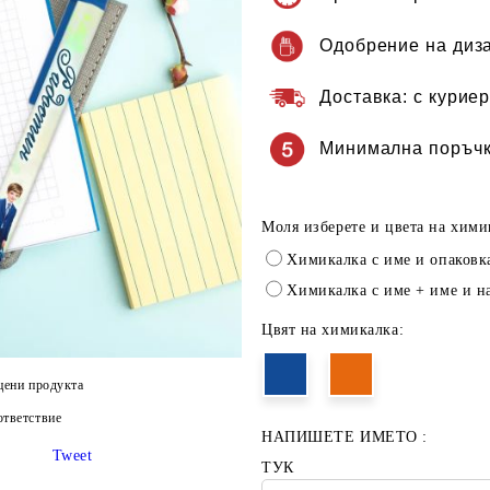
Одобрение на диз
Доставка:
с куриер
Минимална поръчк
Моля изберете и цвета на хими
Химикалка с име и опаковк
Химикалка с име + име и н
Цвят на химикалка:
цени продукта
тветствие
НАПИШЕТЕ ИМЕТО :
Tweet
ТУК