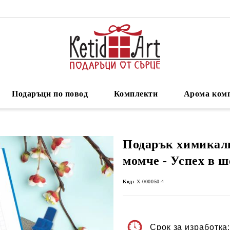
Подаръци по повод
Комплекти
Арома ком
Подарък химикалк
момче - Успех в ш
Код:
Х-000050-4
Срок за изработка