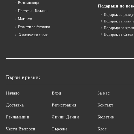
Възглавници
Подаръци по пов
Постери - Колажи
Подарък за рожде
Магнити
Подарък за имен 
Етикети за бутилки
Подаръци за кръщ
Подарък за Свети
Химикалки с име
Бързи връзки:
Начало
Вход
За нас
Доставка
Регистрация
Контакт
Рекламации
Лични Данни
Бюлетин
Чести Въпроси
Търсене
Блог