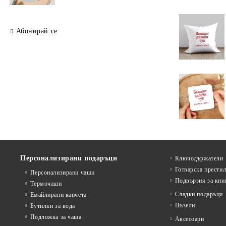
Абонирай се
Персонализирани подаръци
Ключодържатели
Готварска прести
Персонализирани чаши
Подвързия за кни
Термочаши
Сладки подаръци
Емайлирани канчета
Пъзели
Бутилки за вода
Подложка за чаша
Аксесоари