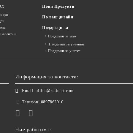
од
Нови Продукти
н ден
По ваш дизайн
ден
ене
Подаръци за
 Валентин
Подаръци за мъж
Подаръци за ученици
Подаръци за учител
Информация за контакти:
Email:
office@ketidart.com
Телефон:
0897862910
Ние работим с