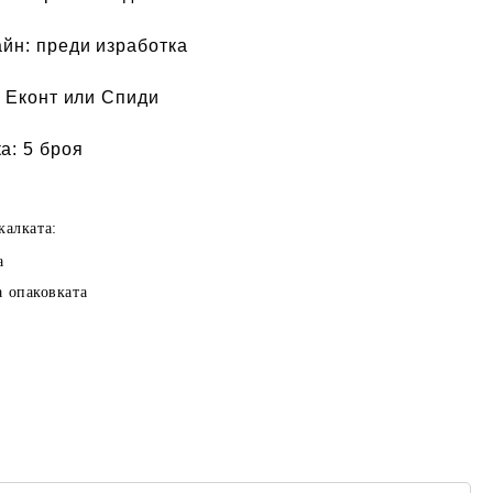
айн:
преди изработка
 Еконт или Спиди
а:
5 броя
калката:
а
а опаковката