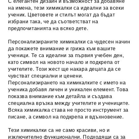
С елегантен дизайн и възможност за добавяне
на имена, тези химикалки са идеални за всеки
ученик. Цветовете и стилът могат да бъдат
избрани така, че да съответстват на
предпочитанията на всяко дете.
Персонализираните химикалки са чудесен начин
да покажете внимание и грижа към вашите
ученици. Те са идеални за първия учебен ден,
като символ на новото начало и подкрепа от
учителите. Този жест ще накара децата да се
чувстват специални и ценени.
Персонализирането на химикалките с името на
ученика добавя личен и уникален елемент. Това
показва внимание към детайла и създава
специална връзка между учителите и учениците.
Всяка химикалка става не просто инструмент за
писане, а символ на подкрепа и вдъхновение.
Тези химикалки са не само красиви, но и
изключително функционални. Подходящи са за