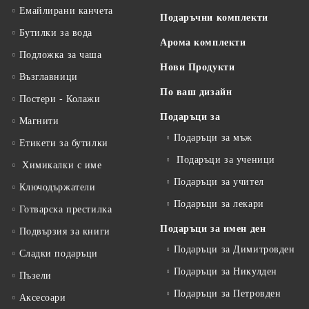
Емайлирани канчета
Подаръчни комплекти
Бутилки за вода
Арома комплекти
Подложка за чаша
Нови Продукти
Възглавници
По ваш дизайн
Постери - Колажи
Подаръци за
Магнити
Подаръци за мъж
Етикети за бутилки
Подаръци за ученици
Химикалки с име
Подаръци за учител
Ключодържатели
Подаръци за лекари
Готварска престилка
Подаръци за имен ден
Подвързия за книги
Подаръци за Димитровден
Сладки подаръци
Подаръци за Никулден
Пъзели
Подаръци за Петровден
Аксесоари