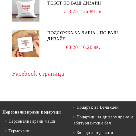
ТЕКСТ ПО ВАШ ДИЗАЙН
€13.75
26.89 лв.
ПОДЛОЖКА ЗА ЧАША - ПО ВАШ
ДИЗАЙН
€3.20
6.26 лв.
Facebook страница
Подарък за Великден
Персонализирани подаръци
Подаръци за дипломиране и
Персонализирани чаши
абитуриентски бал
Термочаши
Коледни подаръци