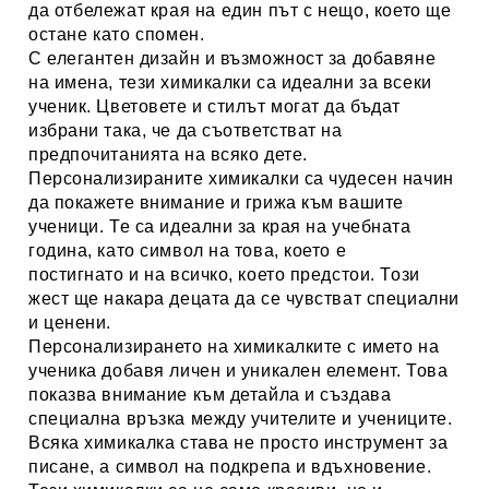
да отбележат края на един път с нещо, което ще
остане като спомен.
С елегантен дизайн и възможност за добавяне
на имена, тези химикалки са идеални за всеки
ученик. Цветовете и стилът могат да бъдат
избрани така, че да съответстват на
предпочитанията на всяко дете.
Персонализираните химикалки са чудесен начин
да покажете внимание и грижа към вашите
ученици.
Те са идеални за края на учебната
година, като символ на това, което е
постигнато и на всичко, което предстои.
Този
жест ще накара децата да се чувстват специални
и ценени.
Персонализирането на химикалките с името на
ученика добавя личен и уникален елемент. Това
показва внимание към детайла и създава
специална връзка между учителите и учениците.
Всяка химикалка става не просто инструмент за
писане, а символ на подкрепа и вдъхновение.