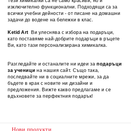
Тези химикалки са не само красиви, но и
изключително функционални. Подходящи са за
всички учебни дейности - от писане на домашни
задачи до водене на бележки в клас.
Ketid Art
Ви улеснява с избора на подаръци,
като поставяме най-добрите подаръци в ръцете
Ви, като тази персонализирана химикалка.
Разгледайте и останалите ни идеи за
подаръци
за ученици
на нашия сайт. Също така,
последвайте ни в социалните мрежи, за да
бъдете в крак с новите ни дизайни и
предложения. Вижте какво предлагаме и се
вдъхновете за перфектния подарък!
Нови продукти