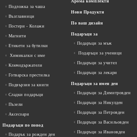
Арома комплекти
Подложка за чаша
Нови Продукти
Възглавници
По ваш дизайн
Постери - Колажи
Подаръци за
Магнити
Подаръци за мъж
Етикети за бутилки
Подаръци за ученици
Химикалки с име
Подаръци за учител
Ключодържатели
Подаръци за лекари
Готварска престилка
Подаръци за имен ден
Подвързия за книги
Подаръци за Димитровден
Сладки подаръци
Подаръци за Никулден
Пъзели
Подаръци за Петровден
Аксесоари
Подаръци за Васильовден
Подаръци по повод
Подаръци за Ивановден
Подарък за рожден ден