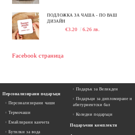
ПОДЛОЖКА ЗА ЧАША - ПО ВАШ
ДИЗАЙН
€3.20
6.26 лв.
Facebook страница
Подарък за Великден
Персонализирани подаръци
Подаръци за дипломиране и
Персонализирани чаши
абитуриентски бал
Термочаши
Коледни подаръци
Емайлирани канчета
Подаръчни комплекти
Бутилки за вода