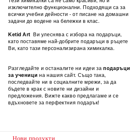
Тези химикалки са не само красиви, но и
изключително функционални. Подходящи са за
всички учебни дейности - от писане на домашни
задачи до водене на бележки в клас.
Ketid Art
Ви улеснява с избора на подаръци,
като поставяме най-добрите подаръци в ръцете
Ви, като тази персонализирана химикалка.
Разгледайте и останалите ни идеи за
подаръци
за ученици
на нашия сайт. Също така,
последвайте ни в социалните мрежи, за да
бъдете в крак с новите ни дизайни и
предложения. Вижте какво предлагаме и се
вдъхновете за перфектния подарък!
Нови продукти