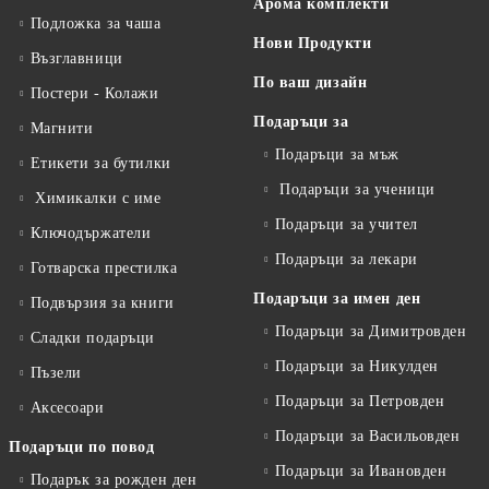
Арома комплекти
Подложка за чаша
Нови Продукти
Възглавници
По ваш дизайн
Постери - Колажи
Подаръци за
Магнити
Подаръци за мъж
Етикети за бутилки
Подаръци за ученици
Химикалки с име
Подаръци за учител
Ключодържатели
Подаръци за лекари
Готварска престилка
Подаръци за имен ден
Подвързия за книги
Подаръци за Димитровден
Сладки подаръци
Подаръци за Никулден
Пъзели
Подаръци за Петровден
Аксесоари
Подаръци за Васильовден
Подаръци по повод
Подаръци за Ивановден
Подарък за рожден ден