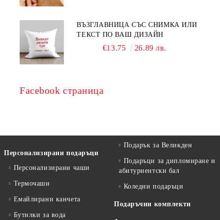
ВЪЗГЛАВНИЦА СЪС СНИМКА ИЛИ
ТЕКСТ ПО ВАШ ДИЗАЙН
€13.75
26.89 лв.
Facebook страница
Подарък за Великден
Персонализирани подаръци
Подаръци за дипломиране и
Персонализирани чаши
абитуриентски бал
Термочаши
Коледни подаръци
Емайлирани канчета
Подаръчни комплекти
Бутилки за вода