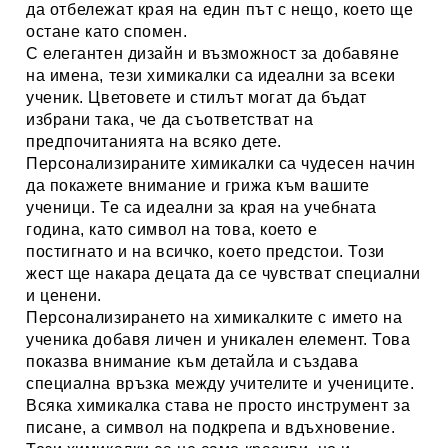
да отбележат края на един път с нещо, което ще
остане като спомен.
С елегантен дизайн и възможност за добавяне
на имена, тези химикалки са идеални за всеки
ученик. Цветовете и стилът могат да бъдат
избрани така, че да съответстват на
предпочитанията на всяко дете.
Персонализираните химикалки са чудесен начин
да покажете внимание и грижа към вашите
ученици.
Те са идеални за края на учебната
година, като символ на това, което е
постигнато и на всичко, което предстои.
Този
жест ще накара децата да се чувстват специални
и ценени.
Персонализирането на химикалките с името на
ученика добавя личен и уникален елемент. Това
показва внимание към детайла и създава
специална връзка между учителите и учениците.
Всяка химикалка става не просто инструмент за
писане, а символ на подкрепа и вдъхновение.