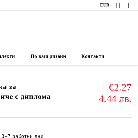
EUR
плекти
По ваш дизайн
Контакти
€2.27
а за
иче с диплома
4.44 лв.
:
3–7 работни дни