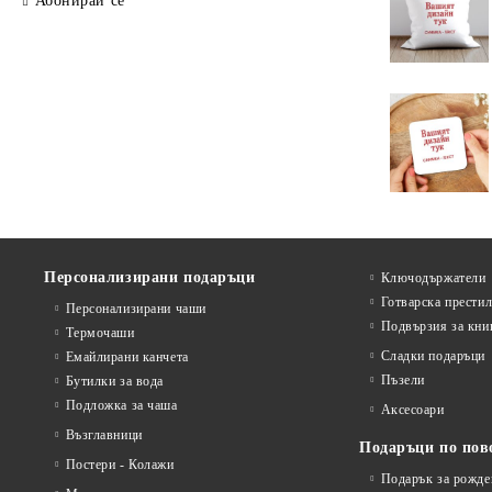
Абонирай се
Персонализирани подаръци
Ключодържатели
Готварска прести
Персонализирани чаши
Подвързия за кни
Термочаши
Сладки подаръци
Емайлирани канчета
Пъзели
Бутилки за вода
Подложка за чаша
Аксесоари
Възглавници
Подаръци по пов
Постери - Колажи
Подарък за рожде