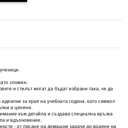
ученици.
като спомен.
вете и стилът могат да бъдат избрани така, че да
а идеални за края на учебната година, като символ
ални и ценени.
нимание към детайла и създава специална връзка
епа и вдъхновение.
ности - от писане на домашни задачи до водене на