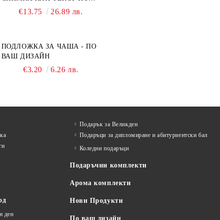
ВАШ ДИЗАЙН
€13.75
26.89 лв.
ПОДЛОЖКА ЗА ЧАША - ПО
ВАШ ДИЗАЙН
€3.20
6.26 лв.
Подарък за Великден
лка
Подаръци за дипломиране и абитуриентски бал
ги
Коледни подаръци
Подаръчни комплекти
Арома комплекти
од
Нови Продукти
н ден
По ваш дизайн