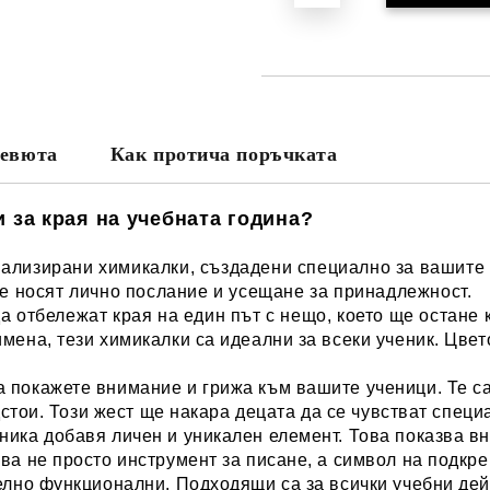
евюта
Как протича поръчката
 за края на учебната година?
нализирани химикалки, създадени специално за вашите 
те носят лично послание и усещане за принадлежност.
а отбележат края на един път с нещо, което ще остане 
мена, тези химикалки са идеални за всеки ученик. Цвето
а покажете внимание и грижа към вашите ученици.
Те с
дстои.
Този жест ще накара децата да се чувстват специ
ника добавя личен и уникален елемент. Това показва в
ва не просто инструмент за писане, а символ на подкр
телно функционални. Подходящи са за всички учебни дей