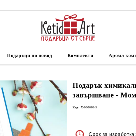
Подаръци по повод
Комплекти
Арома ком
Подарък химикалк
завършване - Мом
Код:
Х-000066-5
Срок за изработка