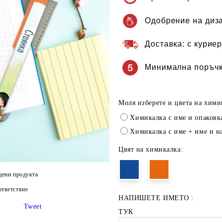
Одобрение на диз
Доставка:
с куриер
Минимална поръчк
Моля изберете и цвета на хими
Химикалка с име и опаковк
Химикалка с име + име и н
Цвят на химикалка:
цени продукта
тветствие
НАПИШЕТЕ ИМЕТО :
Tweet
ТУК