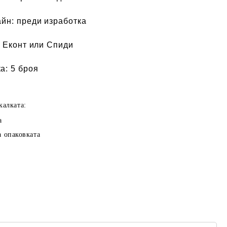
айн:
преди изработка
 Еконт или Спиди
а:
5 броя
калката:
а
а опаковката