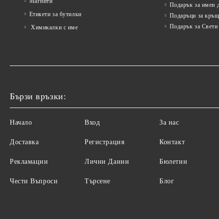
Магнити
Подарък за имен 
Етикети за бутилки
Подаръци за кръщ
Подарък за Свети
Химикалки с име
Бързи връзки:
Начало
Вход
За нас
Доставка
Регистрация
Контакт
Рекламации
Лични Данни
Бюлетин
Чести Въпроси
Търсене
Блог