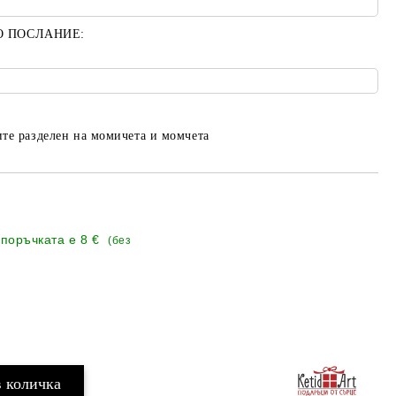
О ПОСЛАНИЕ:
те разделен на момичета и момчета
 поръчката е
8 €
(без
Добави в желани