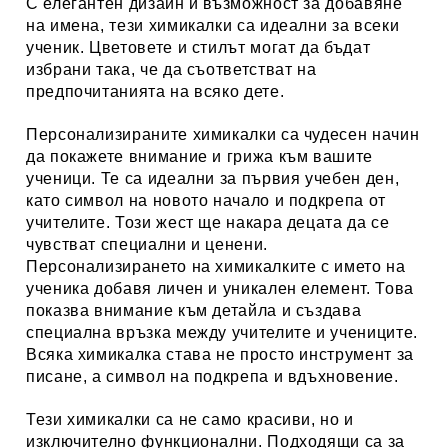
С елегантен дизайн и възможност за добавяне
на имена, тези химикалки са идеални за всеки
ученик. Цветовете и стилът могат да бъдат
избрани така, че да съответстват на
предпочитанията на всяко дете.
Персонализираните химикалки са чудесен начин
да покажете внимание и грижа към вашите
ученици. Те са идеални за първия учебен ден,
като символ на новото начало и подкрепа от
учителите. Този жест ще накара децата да се
чувстват специални и ценени.
Персонализирането на химикалките с името на
ученика добавя личен и уникален елемент. Това
показва внимание към детайла и създава
специална връзка между учителите и учениците.
Всяка химикалка става не просто инструмент за
писане, а символ на подкрепа и вдъхновение.
Тези химикалки са не само красиви, но и
изключително функционални. Подходящи са за