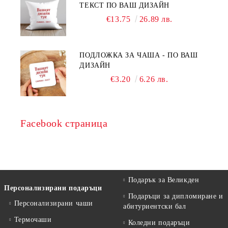
ТЕКСТ ПО ВАШ ДИЗАЙН
€13.75
26.89 лв.
ПОДЛОЖКА ЗА ЧАША - ПО ВАШ
ДИЗАЙН
€3.20
6.26 лв.
Facebook страница
Подарък за Великден
Персонализирани подаръци
Подаръци за дипломиране и
Персонализирани чаши
абитуриентски бал
Термочаши
Коледни подаръци