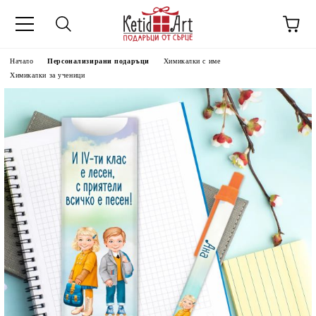
Начало
Персонализирани подаръци
Химикалки с име
Химикалки за ученици