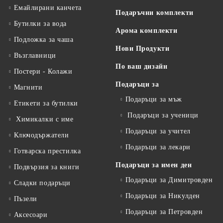
Емайлирани канчета
Подаръчни комплекти
Бутилки за вода
Арома комплекти
Подложка за чаша
Нови Продукти
Възглавници
По ваш дизайн
Постери - Колажи
Подаръци за
Магнити
Подаръци за мъж
Етикети за бутилки
Подаръци за ученици
Химикалки с име
Подаръци за учител
Ключодържатели
Подаръци за лекари
Готварска престилка
Подаръци за имен ден
Подвързия за книги
Подаръци за Димитровден
Сладки подаръци
Подаръци за Никулден
Пъзели
Подаръци за Петровден
Аксесоари