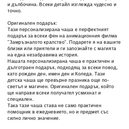
и дълбочина. Всеки детайл изглежда чудесно и
точно.
Оригинален подарък:
Тази персонализирана чаша е перфектният
подарък за всеки фен на анимационния филма
"
Замръзналото кралство
". Подарете я на вашите
близки или приятели и ги запознайте с магията
на една незабравима история.
Нашата персонализирана чаша е практичен и
дълготраен подарък, подходящ за всеки повод,
като рожден ден, имен ден и Коледа. Тази
детска чаша ще превърне празника още по-
светъл и магичен. Оригинален подарък, който
ще направи всеки получател усмихнат и
специален.
Така тази чаша става не само практичен
помощник в ежедневието, но и предмет със
силно лично значение.