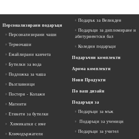
Подарък за Великден
Персонализирани подаръци
Подаръци за дипломиране и
Персонализирани чаши
абитуриентски бал
Термочаши
Коледни подаръци
Емайлирани канчета
Подаръчни комплекти
Бутилки за вода
Арома комплекти
Подложка за чаша
Нови Продукти
Възглавници
По ваш дизайн
Постери - Колажи
Подаръци за
Магнити
Подаръци за мъж
Етикети за бутилки
Подаръци за ученици
Химикалки с име
Подаръци за учител
Ключодържатели