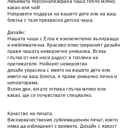
любимата персонализирана
чаша топло мляко,
какао или чай
!
Направете подарък на вашето дете или на ваш
близък с тази прекрасна детска чаша.
Дизайн:
Нашата чаша с
Елза
е изключително вълнуваща
и емблематична.
Красиво илюстрираният дизайн
прави чашата невероятно уникална. Всяка
глътка от нея носи радост и топлина на
притежателя. Нейният невероятен
дизайн украсена с името на вашето дете или
името на ваш близък, я прави уникално лична и
неповторима.
Всеки ден, когато отпива глътка мляко или
какао, ще се почувствате специално.
Качество на печата:
Висококачествения сублимационен печат, които
няма да избледнеят с времето. Дизайн с яркост