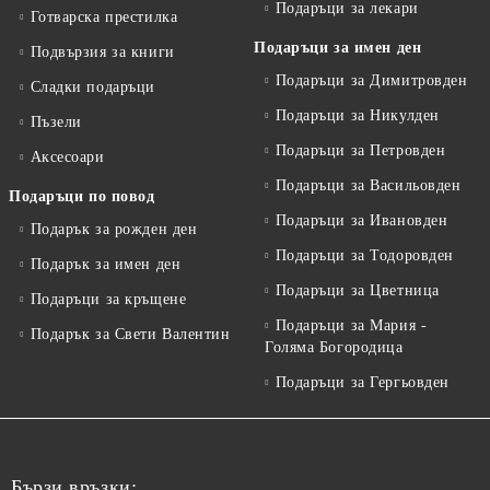
Подаръци за лекари
Готварска престилка
Подаръци за имен ден
Подвързия за книги
Подаръци за Димитровден
Сладки подаръци
Подаръци за Никулден
Пъзели
Подаръци за Петровден
Аксесоари
Подаръци за Васильовден
Подаръци по повод
Подаръци за Ивановден
Подарък за рожден ден
Подаръци за Тодоровден
Подарък за имен ден
Подаръци за Цветница
Подаръци за кръщене
Подаръци за Мария -
Подарък за Свети Валентин
Голяма Богородица
Подаръци за Гергьовден
Бързи връзки: