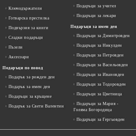
Подаръци за учител
Ключодържатели
Подаръци за лекари
Готварска престилка
Подаръци за имен ден
Подвързия за книги
Подаръци за Димитровден
Сладки подаръци
Подаръци за Никулден
Пъзели
Подаръци за Петровден
Аксесоари
Подаръци за Васильовден
Подаръци по повод
Подаръци за Ивановден
Подарък за рожден ден
Подаръци за Тодоровден
Подарък за имен ден
Подаръци за Цветница
Подаръци за кръщене
Подаръци за Мария -
Подарък за Свети Валентин
Голяма Богородица
Подаръци за Гергьовден