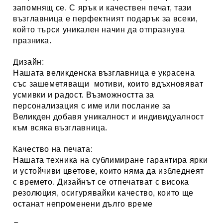
запомнящ се. С ярък и качествен печат, тази
възглавница е перфектният подарък за всеки,
който търси уникален начин да отпразнува
празника.
Дизайн:
Нашата великденска възглавница е украсена
със зашеметяващи мотиви, които вдъхновяват
усмивки и радост. Възможността за
персонализация с име или послание за
Великден добавя уникалност и индивидуалност
към всяка възглавница.
Качество на печата:
Нашата техника на сублимиране гарантира ярки
и устойчиви цветове, които няма да избледнеят
с времето. Дизайнът се отпечатват с висока
резолюция, осигурявайки качество, които ще
останат непроменени дълго време