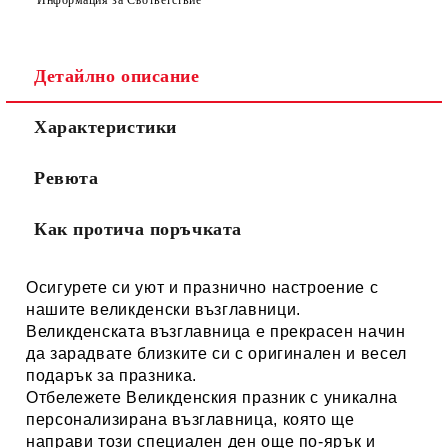
Детайлно описание
Характеристики
Ревюта
Как протича поръчката
Осигурете си уют и празнично настроение с
нашите великденски възглавници.
Великденската възглавница е прекрасен начин
да зарадвате близките си с оригинален и весел
подарък за празника.
Отбележете Великденския празник с уникална
персонализирана възглавница, която ще
направи този специален ден още по-ярък и