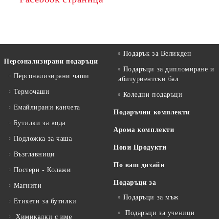
Подарък за Великден
Персонализирани подаръци
Подаръци за дипломиране и
Персонализирани чаши
абитуриентски бал
Термочаши
Коледни подаръци
Емайлирани канчета
Подаръчни комплекти
Бутилки за вода
Арома комплекти
Подложка за чаша
Нови Продукти
Възглавници
По ваш дизайн
Постери - Колажи
Подаръци за
Магнити
Подаръци за мъж
Етикети за бутилки
Подаръци за ученици
Химикалки с име