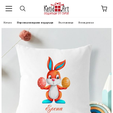
Начало
Персонализирани подаръци
Възглавници
Великденски