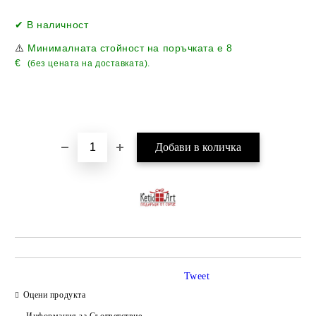
Добави в желани
✔ В наличност
⚠️
Минималната стойност на поръчката е
8
€
(без цената на доставката).
Tweet
Оцени продукта
Информация за Съответствие