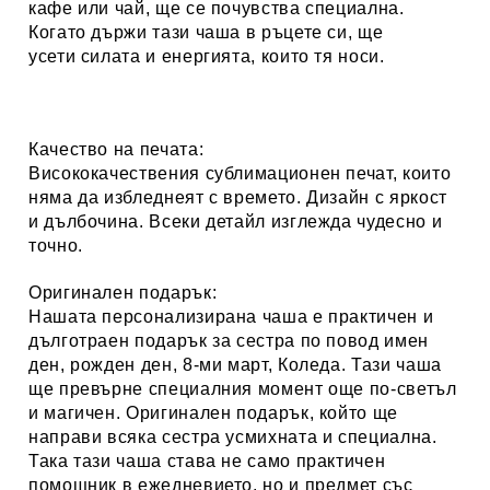
кафе или чай, ще се почувства специална.
Когато държи тази чаша в ръцете си, ще
усети силата и енергията, които тя носи.
Качество на печата:
Висококачествения сублимационен печат, които
няма да избледнеят с времето. Дизайн с яркост
и дълбочина. Всеки детайл изглежда чудесно и
точно.
Оригинален подарък:
Нашата персонализирана чаша е практичен и
дълготраен подарък за сестра по повод имен
ден, рожден ден, 8-ми март, Коледа. Тази чаша
ще превърне специалния момент още по-светъл
и магичен. Оригинален подарък, който ще
направи всяка сестра усмихната и специална.
Така тази чаша става не само практичен
помощник в ежедневието, но и предмет със