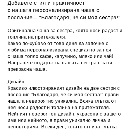
Добавете стил и практичност
с нашата персонализирана
чаша с
послание – "
Благодаря, че си моя сестра
!"
Оригинална чаша за сестра, която носи радост и
топлина на притежателя.
Какво по-хубаво от това деня да започне с
любима персонализирана специално за нея
с
чаша топло кафе, капучино, мляко или чай
!
Направете подарък на вашата сестра с тази
прекрасна чаша.
Дизайн:
Красиво илюстрираният дизайн
на две сестри с
послание "
Благодаря, че си моя сестра
!
" прави
чашата невероятно уникална. Всяка глътка от
нея носи радост и топлина на притежателя.
Нейният невероятен дизайн, украсена с вашето
име или нейното, я прави уникално лична и
неповторима. Всеки ден, когато отпива глътка