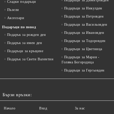
Подаръци за Димитровден
Сладки подаръци
Подаръци за Никулден
Пъзели
Подаръци за Петровден
Аксесоари
Подаръци за Васильовден
Подаръци по повод
Подаръци за Ивановден
Подарък за рожден ден
Подаръци за Тодоровден
Подарък за имен ден
Подаръци за Цветница
Подаръци за кръщене
Подаръци за Мария -
Подарък за Свети Валентин
Голяма Богородица
Подаръци за Гергьовден
Бързи връзки:
Начало
Вход
За нас