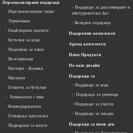
Персонализирани подаръци
Подаръци за дипломиране и
Персонализирани чаши
абитуриентски бал
Термочаши
Коледни подаръци
Емайлирани канчета
Подаръчни комплекти
Бутилки за вода
Арома комплекти
Подложка за чаша
Нови Продукти
Възглавници
По ваш дизайн
Постери - Колажи
Подаръци за
Магнити
Подаръци за мъж
Етикети за бутилки
Подаръци за ученици
Химикалки с име
Подаръци за учител
Ключодържатели
Подаръци за лекари
Готварска престилка
Подаръци за имен ден
Подвързия за книги