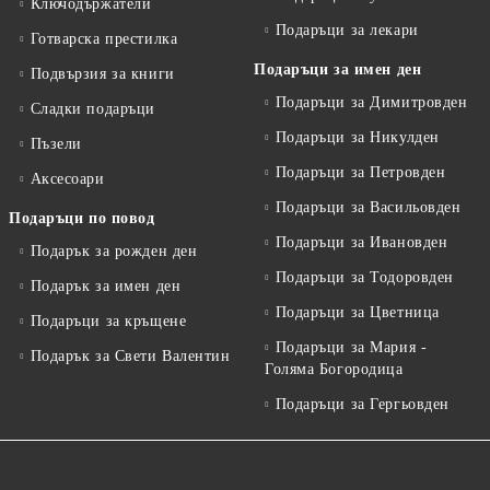
Ключодържатели
Подаръци за лекари
Готварска престилка
Подаръци за имен ден
Подвързия за книги
Подаръци за Димитровден
Сладки подаръци
Подаръци за Никулден
Пъзели
Подаръци за Петровден
Аксесоари
Подаръци за Васильовден
Подаръци по повод
Подаръци за Ивановден
Подарък за рожден ден
Подаръци за Тодоровден
Подарък за имен ден
Подаръци за Цветница
Подаръци за кръщене
Подаръци за Мария -
Подарък за Свети Валентин
Голяма Богородица
Подаръци за Гергьовден