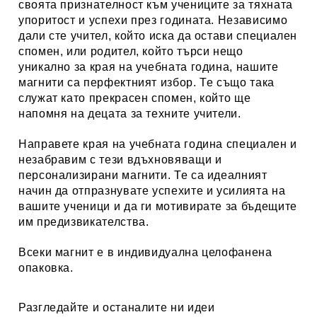
своята признателност към учениците за тяхната
упоритост и успехи през годината. Независимо
дали сте учител, който иска да остави специален
спомен, или родител, който търси нещо
уникално за края на учебната година, нашите
магнити са перфектният избор. Те също така
служат като прекрасен спомен, който ще
напомня на децата за техните учители.
Направете края на учебната година специален и
незабравим с тези вдъхновяващи и
персонализирани магнити. Те са идеалният
начин да отпразнувате успехите и усилията на
вашите ученици и да ги мотивирате за бъдещите
им предизвикателства.
Всеки магнит е в индивидуална целофанена
опаковка.
Разгледайте и останалите ни идеи