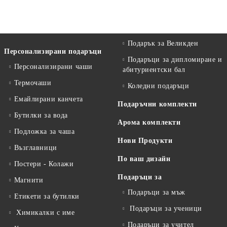
Подарък за Великден
Персонализирани подаръци
Подаръци за дипломиране и
Персонализирани чаши
абитуриентски бал
Термочаши
Коледни подаръци
Емайлирани канчета
Подаръчни комплекти
Бутилки за вода
Арома комплекти
Подложка за чаша
Нови Продукти
Възглавници
По ваш дизайн
Постери - Колажи
Подаръци за
Магнити
Подаръци за мъж
Етикети за бутилки
Подаръци за ученици
Химикалки с име
Подаръци за учител