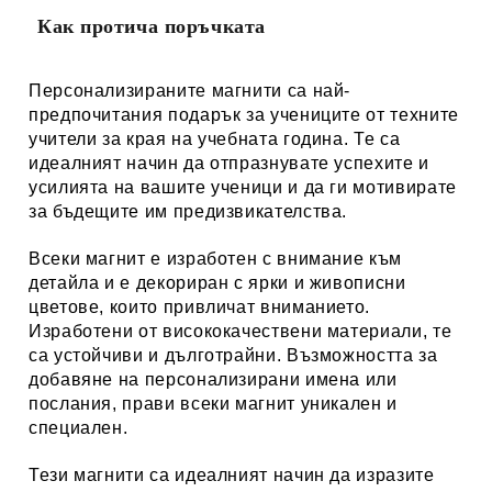
Как протича поръчката
Персонализираните магнити са най-
предпочитания подарък за учениците от техните
учители за края на учебната година. Те са
идеалният начин да отпразнувате успехите и
усилията на вашите ученици и да ги мотивирате
за бъдещите им предизвикателства.
Всеки магнит е изработен с внимание към
детайла и е декориран с ярки и живописни
цветове, които привличат вниманието.
Изработени от висококачествени материали, те
са устойчиви и дълготрайни. Възможността за
добавяне на персонализирани имена или
послания, прави всеки магнит уникален и
специален.
Тези магнити са идеалният начин да изразите