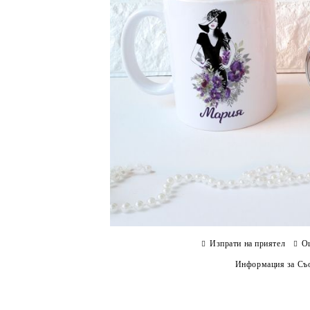
Изпрати на приятел
О
Информация за Съо