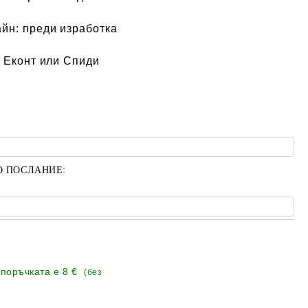
айн:
преди изработка
 Еконт или Спиди
О ПОСЛАНИЕ:
 поръчката е
8 €
(без
Добави в желани