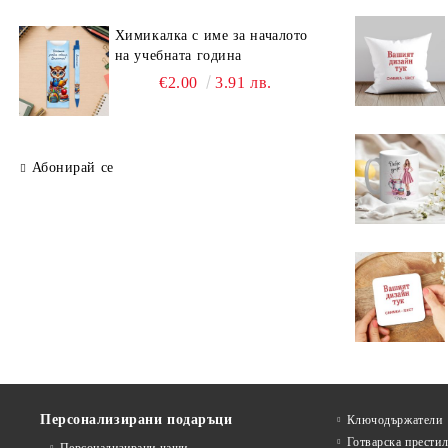
Химикалка с име за началото
на учебната година
€2.00
3.91 лв.
Абонирай се
Персонализирани подаръци
Ключодържатели
Готварска прести