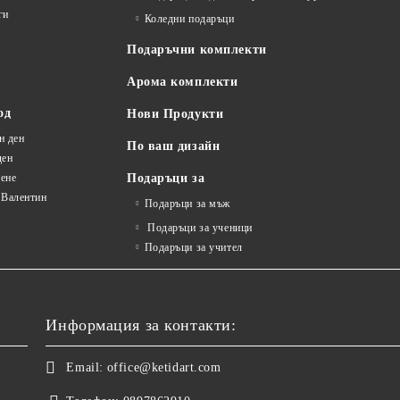
ги
Коледни подаръци
Подаръчни комплекти
Арома комплекти
од
Нови Продукти
н ден
По ваш дизайн
ден
ене
Подаръци за
 Валентин
Подаръци за мъж
Подаръци за ученици
Подаръци за учител
Информация за контакти:
Email:
office@ketidart.com