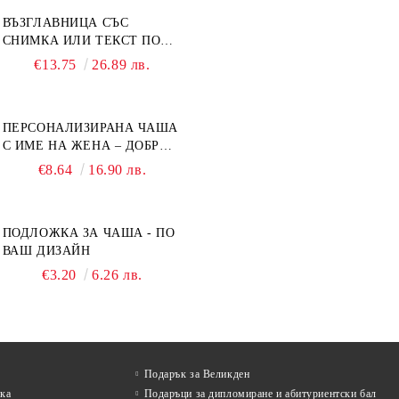
ВЪЗГЛАВНИЦА СЪС
СНИМКА ИЛИ ТЕКСТ ПО
ВАШ ДИЗАЙН
€13.75
26.89 лв.
ПЕРСОНАЛИЗИРАНА ЧАША
С ИМЕ НА ЖЕНА – ДОБРО
УТРО
€8.64
16.90 лв.
ПОДЛОЖКА ЗА ЧАША - ПО
ВАШ ДИЗАЙН
€3.20
6.26 лв.
Подарък за Великден
лка
Подаръци за дипломиране и абитуриентски бал