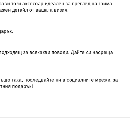
ави този аксесоар идеален за преглед на грима
важен детайл от вашата визия.
дарък.
 подходящ за всякакви поводи. Дайте си насреща
Също така, последвайте ни в социалните мрежи, за
ктния подарък!