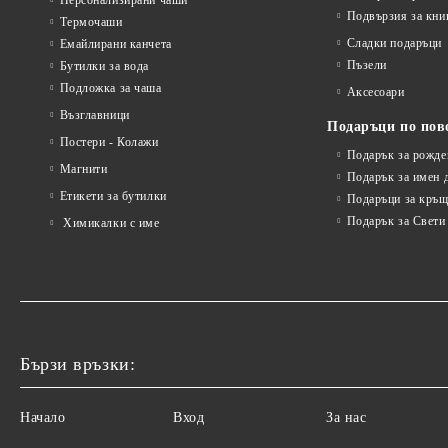
Персонализирани чаши
Подвързия за кни
Термочаши
Сладки подаръци
Емайлирани канчета
Пъзели
Бутилки за вода
Подложка за чаша
Аксесоари
Възглавници
Подаръци по пов
Постери - Колажи
Подарък за рожде
Магнити
Подарък за имен 
Етикети за бутилки
Подаръци за кръщ
Подарък за Свети
Химикалки с име
Бързи връзки:
Начало
Вход
За нас