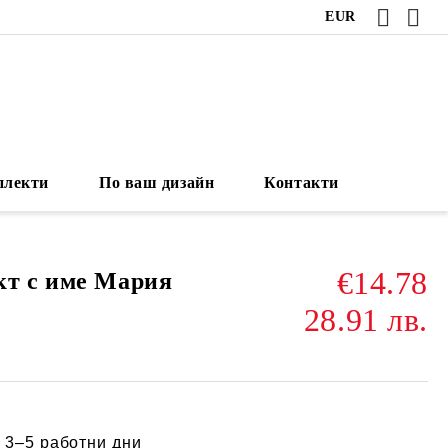
EUR
плекти
По ваш дизайн
Контакти
€14.78
кт с име Мария
28.91 лв.
:
3–5 работни дни