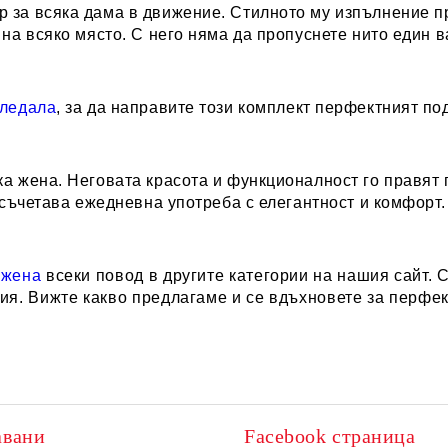
 за всяка дама в движение. Стилното му изпълнение пр
 на всяко място. С него няма да пропуснете нито един 
гледала
, за да направите този комплект перфектният по
ка жена. Неговата красота и функционалност го правят
о съчетава ежедневна употреба с елегантност и комфорт.
 жена
всеки повод в другите категории на нашия сайт. 
ния. Вижте какво предлагаме и се вдъхновете за перфе
авани
Facebook страница