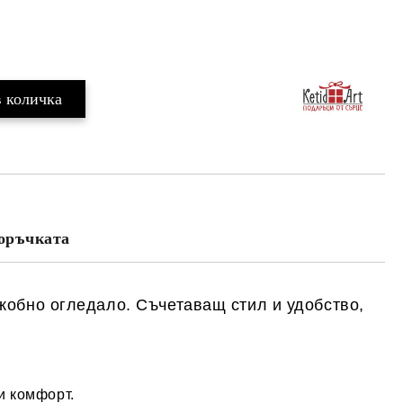
оръчката
жобно огледало
. Съчетаващ стил и удобство,
и комфорт.