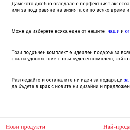
Дамското джобно огледало е перфектният аксесоар
или за подправяне на визията си по всяко време и
Може да изберете всяка една от нашите
чаши
и
о
Този подръчен комплект е идеален подарък за вся
стил и удоволствие с този чудесен комплект, койт
Разгледайте и останалите ни идеи за подаръци
за
да бъдете в крак с новите ни дизайни и предложе
Нови продукти
Най-прод