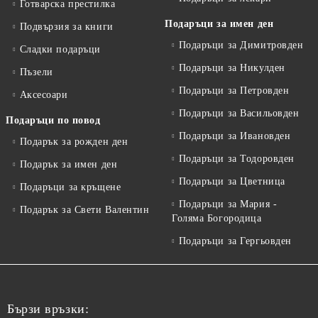
Готварска престилка
Подаръци за имен ден
Подвързия за книги
Подаръци за Димитровден
Сладки подаръци
Подаръци за Никулден
Пъзели
Подаръци за Петровден
Аксесоари
Подаръци за Васильовден
Подаръци по повод
Подаръци за Ивановден
Подарък за рожден ден
Подаръци за Тодоровден
Подарък за имен ден
Подаръци за Цветница
Подаръци за кръщене
Подаръци за Мария -
Подарък за Свети Валентин
Голяма Богородица
Подаръци за Гергьовден
Бързи връзки: