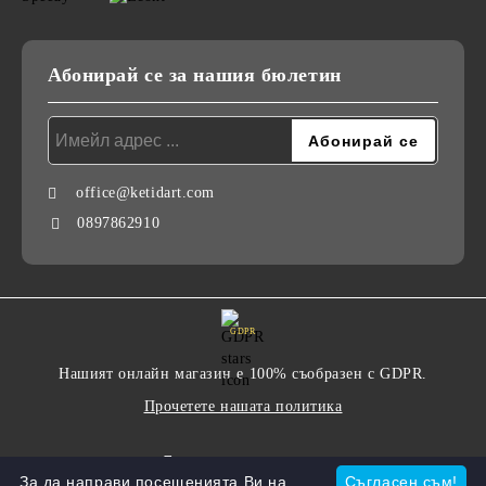
Абонирай се за нашия бюлетин
office@ketidart.com
0897862910
GDPR
Нашият онлайн магазин е 100% съобразен с GDPR.
Прочетете нашата политика
Моите лични данни
За да направи посещенията Ви на
Съгласен съм!