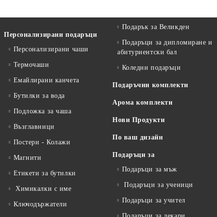
Подарък за Великден
Персонализирани подаръци
Подаръци за дипломиране и
Персонализирани чаши
абитуриентски бал
Термочаши
Коледни подаръци
Емайлирани канчета
Подаръчни комплекти
Бутилки за вода
Арома комплекти
Подложка за чаша
Нови Продукти
Възглавници
По ваш дизайн
Постери - Колажи
Подаръци за
Магнити
Подаръци за мъж
Етикети за бутилки
Подаръци за ученици
Химикалки с име
Подаръци за учител
Ключодържатели
Подаръци за лекари