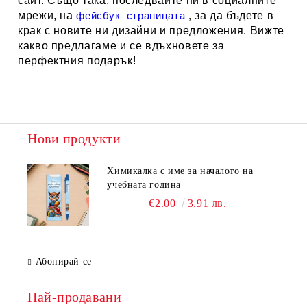
сайт. Също така, последвайте ни в социалните
мрежи, на
фейсбук
страницата
,
за да бъдете в
крак с новите ни дизайни и предложения. Вижте
какво предлагаме и се вдъхновете за
перфектния подарък!
Нови продукти
Химикалка с име за началото на
учебната година
€2.00
3.91 лв.
Абонирай се
Най-продавани