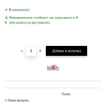
Добави в желани
✔ В наличност
⚠️
Минималната стойност на поръчката е
8
€
(без цената на доставката).
Tweet
Оцени продукта