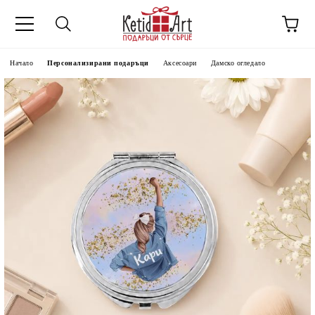
Начало
Персонализирани подаръци
Аксесоари
Дамско огледало