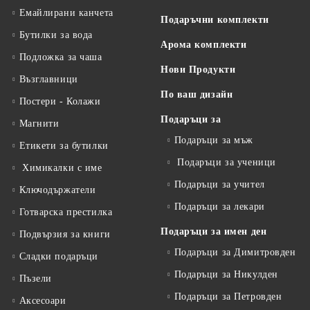
Емайлирани канчета
Подаръчни комплекти
Бутилки за вода
Арома комплекти
Подложка за чаша
Нови Продукти
Възглавници
По ваш дизайн
Постери - Колажи
Подаръци за
Магнити
Подаръци за мъж
Етикети за бутилки
Подаръци за ученици
Химикалки с име
Подаръци за учител
Ключодържатели
Подаръци за лекари
Готварска престилка
Подаръци за имен ден
Подвързия за книги
Подаръци за Димитровден
Сладки подаръци
Подаръци за Никулден
Пъзели
Подаръци за Петровден
Аксесоари