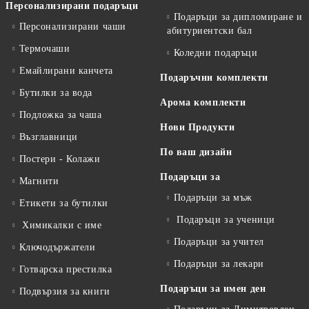
Персонализирани подаръци
Подаръци за дипломиране и
Персонализирани чаши
абитуриентски бал
Термочаши
Коледни подаръци
Емайлирани канчета
Подаръчни комплекти
Бутилки за вода
Арома комплекти
Подложка за чаша
Нови Продукти
Възглавници
По ваш дизайн
Постери - Колажи
Подаръци за
Магнити
Подаръци за мъж
Етикети за бутилки
Подаръци за ученици
Химикалки с име
Подаръци за учител
Ключодържатели
Подаръци за лекари
Готварска престилка
Подаръци за имен ден
Подвързия за книги