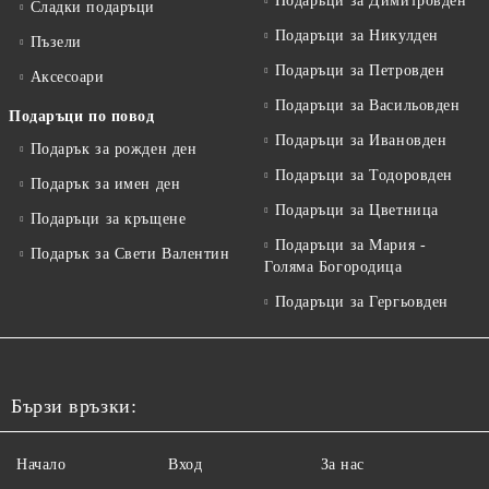
Подаръци за Димитровден
Сладки подаръци
Подаръци за Никулден
Пъзели
Подаръци за Петровден
Аксесоари
Подаръци за Васильовден
Подаръци по повод
Подаръци за Ивановден
Подарък за рожден ден
Подаръци за Тодоровден
Подарък за имен ден
Подаръци за Цветница
Подаръци за кръщене
Подаръци за Мария -
Подарък за Свети Валентин
Голяма Богородица
Подаръци за Гергьовден
Бързи връзки:
Начало
Вход
За нас