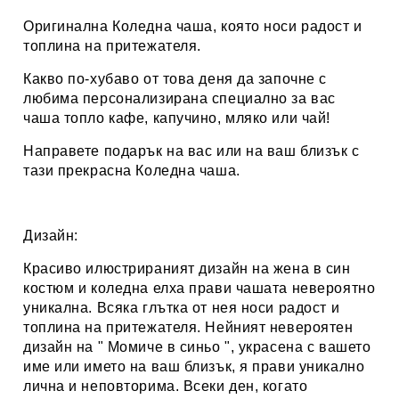
Оригинална Коледна чаша, която носи радост и
топлина на притежателя.
Какво по-хубаво от това деня да започне с
любима персонализирана специално за вас
чаша топло кафе, капучино, мляко или чай
!
Направете подарък на вас или на ваш близък с
тази прекрасна Коледна чаша.
Дизайн:
Красиво илюстрираният дизайн на жена в син
костюм и коледна елха прави чашата невероятно
уникална. Всяка глътка от нея носи радост и
топлина на притежателя. Нейният невероятен
дизайн на " Момиче в синьо ", украсена с вашето
име или името на ваш близък, я прави уникално
лична и неповторима. Всеки ден, когато