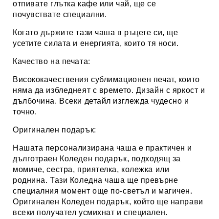
отпивате глътка кафе или чай, ще се
почувствате специални.
Когато държите тази чаша в ръцете си, ще
усетите силата и енергията, които тя носи.
Качество на печата:
Висококачествения сублимационен печат, които
няма да избледнеят с времето. Дизайн с яркост и
дълбочина. Всеки детайл изглежда чудесно и
точно.
Оригинален подарък:
Нашата персонализирана чаша е практичен и
дълготраен Коледен подарък, подходящ за
момиче, сестра, приятелка, колежка или
роднина. Тази Коледна чаша ще превърне
специалния момент още по-светъл и магичен.
Оригинален Коледен подарък, който ще направи
всеки получател усмихнат и специален.