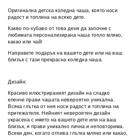
Оригинална детска коледна чаша, която носи
радост и топлина на всяко дете.
Какво по-хубаво от това деня да започне с
любимата персонализирана
чаша топло мляко,
какао или чай
!
Направете подарък на вашето дете или на ваш
близък с тази прекрасна коледна чаша.
Дизайн:
Красиво илюстрираният дизайн на сладко
еленче
прави чашата невероятно уникална.
Всяка глътка от нея носи радост и топлина на
притежателя. Нейният невероятен дизайн
украсена с името на вашето дете или на ваш
близък, я прави уникално лична и неповторима.
Всеки ден, когато отпива глътка мляко или какао,