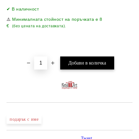
Добави в желани
✔ В наличност
⚠️
Минималната стойност на поръчката е
8
€
(без цената на доставката).
подарък с име
Tweet