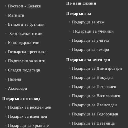
По ваш дизайн
Постери - Колажи
Подаръци за
Магнити
Подаръци за мъж
Етикети за бутилки
Подаръци за ученици
Химикалки с име
Подаръци за учител
Ключодържатели
Подаръци за лекари
Готварска престилка
Подаръци за имен ден
Подвързия за книги
Подаръци за Димитровден
Сладки подаръци
Подаръци за Никулден
Пъзели
Подаръци за Петровден
Аксесоари
Подаръци за Васильовден
Подаръци по повод
Подаръци за Ивановден
Подарък за рожден ден
Подаръци за Тодоровден
Подарък за имен ден
Подаръци за Цветница
Подаръци за кръщене