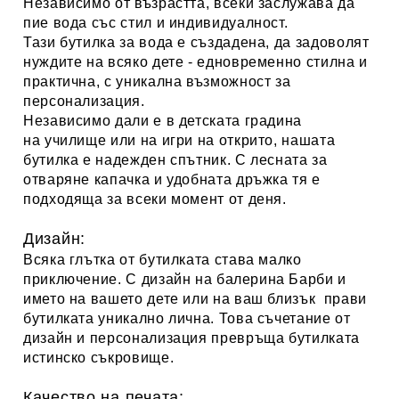
Независимо от възрастта, всеки заслужава да
пие вода със стил и индивидуалност.
Тази бутилка за вода е създадена, да задоволят
нуждите на всяко дете - едновременно стилна и
практична, с уникална възможност за
персонализация.
Независимо дали е в детската градина
на училище или на игри на открито, нашата
бутилка е надежден спътник. С лесната за
отваряне капачка и удобната дръжка тя е
подходяща за всеки момент от деня.
Дизайн:
Всяка глътка от бутилката става малко
приключение. С дизайн на
балерина Барби
и
името на вашето дете или на ваш близък прави
бутилката уникално лична. Това съчетание от
дизайн и персонализация превръща бутилката
истинско съкровище.
Качество на печата: