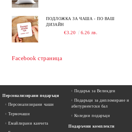
ПОДЛОЖКА ЗА ЧАША - ПО ВАШ
ДИЗАЙН
€3.20
6.26 лв.
Facebook страница
Подарък за Великден
Персонализирани подаръци
Подаръци за дипломиране и
Персонализирани чаши
абитуриентски бал
Термочаши
Коледни подаръци
Емайлирани канчета
Подаръчни комплекти