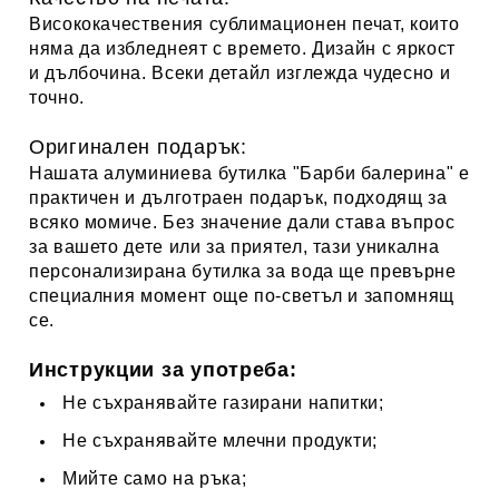
Висококачествения сублимационен печат, които
няма да избледнеят с времето. Дизайн с яркост
и дълбочина. Всеки детайл изглежда чудесно и
точно.
Оригинален подарък:
Нашата
алуминиева бутилка "
Барби балерина
" е
практичен и дълготраен подарък, подходящ за
всяко момичe. Без значение дали става въпрос
за вашето дете или за приятел, тази уникална
персонализирана бутилка за вода ще превърне
специалния момент още по-светъл и запомнящ
се.
Инструкции за употреба:
Не
съхранявайте
газирани напитки;
Не
съхранявайте
млечни продукти;
Мийте само на ръка;