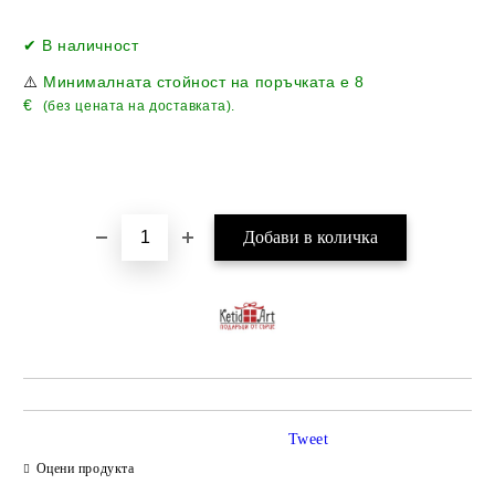
Добави в желани
✔ В наличност
⚠️
Минималната стойност на поръчката е
8
€
(без цената на доставката).
Tweet
Оцени продукта