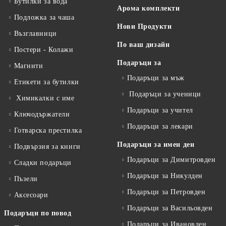
Бутилки за вода
Арома комплекти
Подложка за чаша
Нови Продукти
Възглавници
По ваш дизайн
Постери - Колажи
Подаръци за
Магнити
Подаръци за мъж
Етикети за бутилки
Подаръци за ученици
Химикалки с име
Подаръци за учител
Ключодържатели
Подаръци за лекари
Готварска престилка
Подаръци за имен ден
Подвързия за книги
Подаръци за Димитровден
Сладки подаръци
Подаръци за Никулден
Пъзели
Подаръци за Петровден
Аксесоари
Подаръци за Васильовден
Подаръци по повод
Подаръци за Ивановден