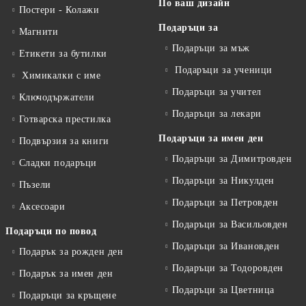
По ваш дизайн
Постери - Колажи
Подаръци за
Магнити
Подаръци за мъж
Етикети за бутилки
Подаръци за ученици
Химикалки с име
Подаръци за учител
Ключодържатели
Подаръци за лекари
Готварска престилка
Подаръци за имен ден
Подвързия за книги
Подаръци за Димитровден
Сладки подаръци
Подаръци за Никулден
Пъзели
Подаръци за Петровден
Аксесоари
Подаръци за Васильовден
Подаръци по повод
Подаръци за Ивановден
Подарък за рожден ден
Подаръци за Тодоровден
Подарък за имен ден
Подаръци за Цветница
Подаръци за кръщене