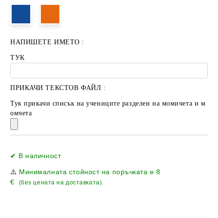
НАПИШЕТЕ ИМЕТО :
ТУК
ПРИКАЧИ ТЕКСТОВ ФАЙЛ :
Тук прикачи списък на учениците разделен на момичета и м
омчета
Добави в желани
✔ В наличност
⚠️
Минималната стойност на поръчката е
8
€
(без цената на доставката).