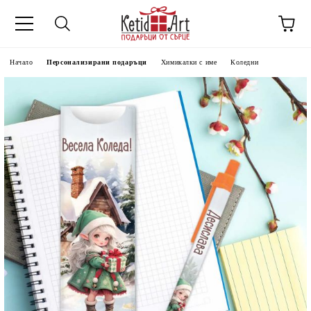
Начало
Персонализирани подаръци
Химикалки с име
Коледни