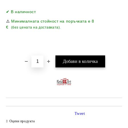
Добави в желани
✔ В наличност
⚠️
Минималната стойност на поръчката е
8
€
(без цената на доставката).
Tweet
Оцени продукта