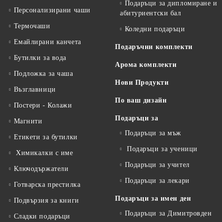
Подаръци за дипломиране и
Персонализирани чаши
абитуриентски бал
Термочаши
Коледни подаръци
Емайлирани канчета
Подаръчни комплекти
Бутилки за вода
Арома комплекти
Подложка за чаша
Нови Продукти
Възглавници
По ваш дизайн
Постери - Колажи
Подаръци за
Магнити
Подаръци за мъж
Етикети за бутилки
Подаръци за ученици
Химикалки с име
Подаръци за учител
Ключодържатели
Подаръци за лекари
Готварска престилка
Подаръци за имен ден
Подвързия за книги
Подаръци за Димитровден
Сладки подаръци