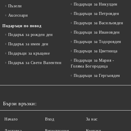
Подаръци за Никулден
Пъзели
Подаръци за Петровден
Аксесоари
Подаръци за Васильовден
Подаръци по повод
Подаръци за Ивановден
Подарък за рожден ден
Подаръци за Тодоровден
Подарък за имен ден
Подаръци за Цветница
Подаръци за кръщене
Подаръци за Мария -
Подарък за Свети Валентин
Голяма Богородица
Подаръци за Гергьовден
Бързи връзки:
Начало
Вход
За нас
Доставка
Регистрация
Контакт