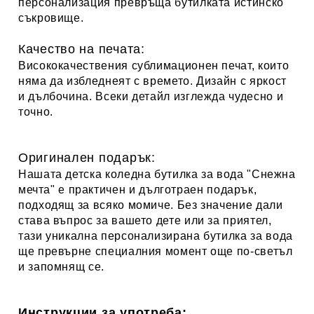
персонализация превръща бутилката истинско
съкровище.
Качество на печата:
Висококачествения сублимационен печат, които
няма да избледнеят с времето. Дизайн с яркост
и дълбочина. Всеки детайл изглежда чудесно и
точно.
Оригинален подарък:
Нашата детска коледна бутилка за вода "
Снежна
мечта
" е практичен и дълготраен подарък,
подходящ за всяко момичe. Без значение дали
става въпрос за вашето дете или за приятел,
тази уникална персонализирана бутилка за вода
ще превърне специалния момент още по-светъл
и запомнящ се.
Инструкции за употреба: