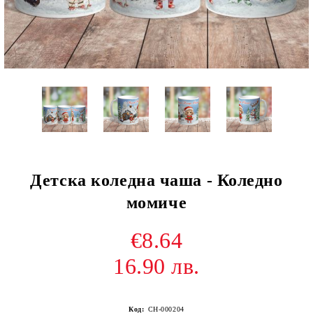
Детска коледна чаша - Коледно
момиче
€8.64
16.90 лв.
Код:
CH-000204