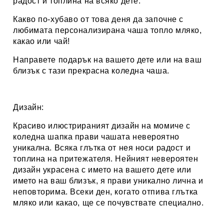
радост и топлина на всяко дете.
Какво по-хубаво от това деня да започне с
любимата персонализирана
чаша топло мляко,
какао или чай
!
Направете подарък на вашето дете или на ваш
близък с тази прекрасна коледна чаша.
Дизайн:
Красиво илюстрираният дизайн на момиче с
коледна шапка
прави чашата невероятно
уникална. Всяка глътка от нея носи радост и
топлина на притежателя. Нейният невероятен
дизайн украсена с името на вашето дете или
името на ваш близък, я прави уникално лична и
неповторима. Всеки ден, когато отпива глътка
мляко или какао, ще се почувствате специално.