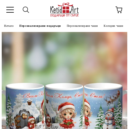
Начало
Персонализирани подаръци
Персонализирани чаши
Коледни чаши