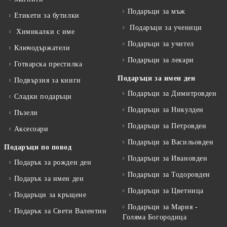
Подаръци за мъж
Етикети за бутилки
Подаръци за ученици
Химикалки с име
Подаръци за учител
Ключодържатели
Подаръци за лекари
Готварска престилка
Подаръци за имен ден
Подвързия за книги
Подаръци за Димитровден
Сладки подаръци
Подаръци за Никулден
Пъзели
Подаръци за Петровден
Аксесоари
Подаръци за Васильовден
Подаръци по повод
Подаръци за Ивановден
Подарък за рожден ден
Подаръци за Тодоровден
Подарък за имен ден
Подаръци за Цветница
Подаръци за кръщене
Подаръци за Мария -
Подарък за Свети Валентин
Голяма Богородица