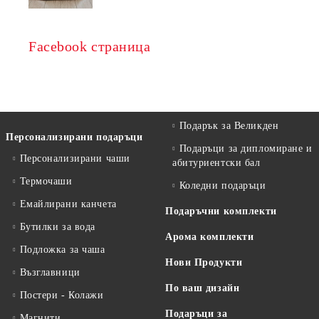
Facebook страница
Подарък за Великден
Персонализирани подаръци
Подаръци за дипломиране и
Персонализирани чаши
абитуриентски бал
Термочаши
Коледни подаръци
Емайлирани канчета
Подаръчни комплекти
Бутилки за вода
Арома комплекти
Подложка за чаша
Нови Продукти
Възглавници
По ваш дизайн
Постери - Колажи
Подаръци за
Магнити