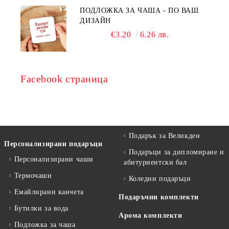
ПОДЛОЖКА ЗА ЧАША - ПО ВАШ
ДИЗАЙН
€3.20
6.26 лв.
Facebook страница
Подарък за Великден
Персонализирани подаръци
Подаръци за дипломиране и
Персонализирани чаши
абитуриентски бал
Термочаши
Коледни подаръци
Емайлирани канчета
Подаръчни комплекти
Бутилки за вода
Арома комплекти
Подложка за чаша