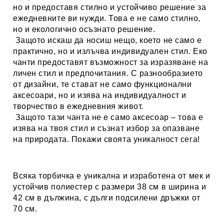
но и предоставя стилно и устойчиво решение за
ежедневните ви нужди. Това е не само стилно,
но и екологично осъзнато решение.
Защото искаш да носиш нещо, което не само е
практично, но и излъчва индивидуален стил. Еко
чанти предоставят възможност за изразяване на
личен стил и предпочитания. С разнообразието
от дизайни, те стават не само функционални
аксесоари, но и изява на индивидуалност и
творчество в ежедневния живот.
Защото тази чанта не е само аксесоар – това е
изява на твоя стил и съзнат избор за опазване
на природата. Покажи своята уникалност сега!
Всяка торбичка е уникална и изработена от мек и
устойчив полиестер с размери 38 см в ширина и
42 см в дължина, с дълги подсилени дръжки от
70 см.