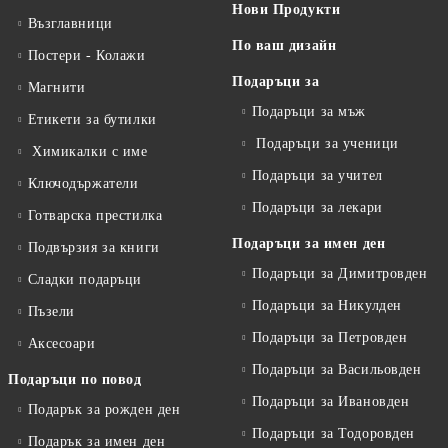
Нови Продукти
Възглавници
По ваш дизайн
Постери - Колажи
Подаръци за
Магнити
Подаръци за мъж
Етикети за бутилки
Подаръци за ученици
Химикалки с име
Подаръци за учител
Ключодържатели
Подаръци за лекари
Готварска престилка
Подаръци за имен ден
Подвързия за книги
Подаръци за Димитровден
Сладки подаръци
Подаръци за Никулден
Пъзели
Подаръци за Петровден
Аксесоари
Подаръци за Васильовден
Подаръци по повод
Подаръци за Ивановден
Подарък за рожден ден
Подаръци за Тодоровден
Подарък за имен ден