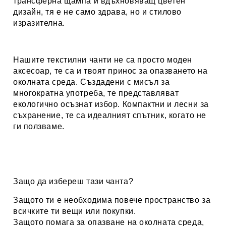
трансферна щампа и вдъхновяващ цветен
дизайн, тя е не само здрава, но и стилово
изразителна.
Нашите текстилни чанти не са просто моден
аксесоар, те са и твоят принос за опазването на
околната среда. Създадени с мисъл за
многократна употреба, те представляват
екологично осъзнат избор. Компактни и лесни за
съхранение, те са идеалният спътник, когато не
ги ползваме.
Защо да избереш тази чанта?
Защото ти е необходима повече пространство за
всичките ти вещи или покупки.
Защото помага за опазване на околната среда,