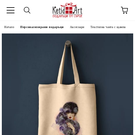
Начало
Персонализирани подаръци
Аксесоари
Текстилна чанта с щампа