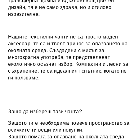
трансферна щампа и вдъхновяващ цветен
дизайн, тя е не само здрава, но и стилово
изразителна.
Нашите текстилни чанти не са просто моден
аксесоар, те са и твоят принос за опазването на
околната среда. Създадени с мисъл за
многократна употреба, те представляват
екологично осъзнат избор. Компактни и лесни за
съхранение, те са идеалният спътник, когато не
ги ползваме.
Защо да избереш тази чанта?
Защото ти е необходима повече пространство за
всичките ти вещи или покупки.
Защото помага за опазване на околната среда,