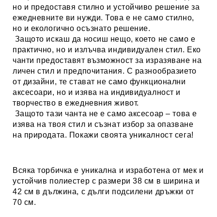
но и предоставя стилно и устойчиво решение за
ежедневните ви нужди. Това е не само стилно,
но и екологично осъзнато решение.
Защото искаш да носиш нещо, което не само е
практично, но и излъчва индивидуален стил. Еко
чанти предоставят възможност за изразяване на
личен стил и предпочитания. С разнообразието
от дизайни, те стават не само функционални
аксесоари, но и изява на индивидуалност и
творчество в ежедневния живот.
Защото тази чанта не е само аксесоар – това е
изява на твоя стил и съзнат избор за опазване
на природата. Покажи своята уникалност сега!
Всяка торбичка е уникална и изработена от мек и
устойчив полиестер с размери 38 см в ширина и
42 см в дължина, с дълги подсилени дръжки от
70 см.