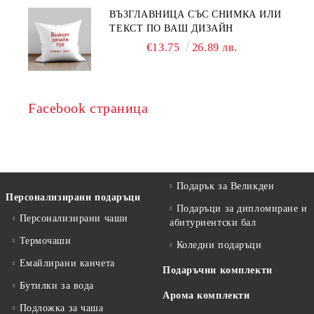
ВЪЗГЛАВНИЦА СЪС СНИМКА ИЛИ
ТЕКСТ ПО ВАШ ДИЗАЙН
€13.75
26.89 лв.
Facebook страница
Подарък за Великден
Персонализирани подаръци
Подаръци за дипломиране и
Персонализирани чаши
абитуриентски бал
Термочаши
Коледни подаръци
Емайлирани канчета
Подаръчни комплекти
Бутилки за вода
Арома комплекти
Подложка за чаша