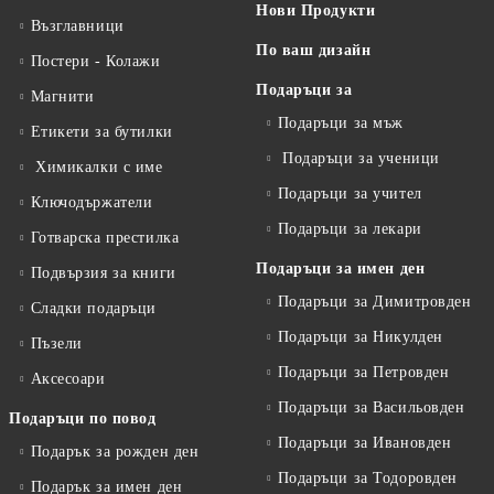
Нови Продукти
Възглавници
По ваш дизайн
Постери - Колажи
Подаръци за
Магнити
Подаръци за мъж
Етикети за бутилки
Подаръци за ученици
Химикалки с име
Подаръци за учител
Ключодържатели
Подаръци за лекари
Готварска престилка
Подаръци за имен ден
Подвързия за книги
Подаръци за Димитровден
Сладки подаръци
Подаръци за Никулден
Пъзели
Подаръци за Петровден
Аксесоари
Подаръци за Васильовден
Подаръци по повод
Подаръци за Ивановден
Подарък за рожден ден
Подаръци за Тодоровден
Подарък за имен ден