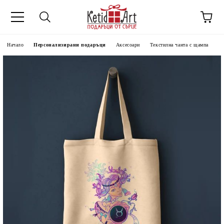
Начало
Персонализирани подаръци
Аксесоари
Текстилна чанта с щампа