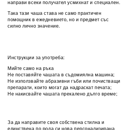
направи всеки получател усмихнат и специален.
Така тази чаша става не само практичен
помощник в ежедневието, но и предмет със
силно лично значение.
Инструкции за употреба:
Мийте само на ръка
Не поставяйте чашата в съдомиялна машина;
Не използвайте абразивни гъби или почистващи
препарати, които могат да надраскат печата;
Не накисвайте чашата прекалено дълго време;
За да направите своя собствена стилна и
единствена по рода си нова персонализирана