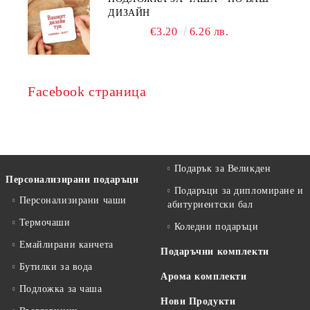
ДИЗАЙН
€3.20
6.26 лв.
Facebook страница
Подарък за Великден
Персонализирани подаръци
Подаръци за дипломиране и
Персонализирани чаши
абитуриентски бал
Термочаши
Коледни подаръци
Емайлирани канчета
Подаръчни комплекти
Бутилки за вода
Арома комплекти
Подложка за чаша
Нови Продукти