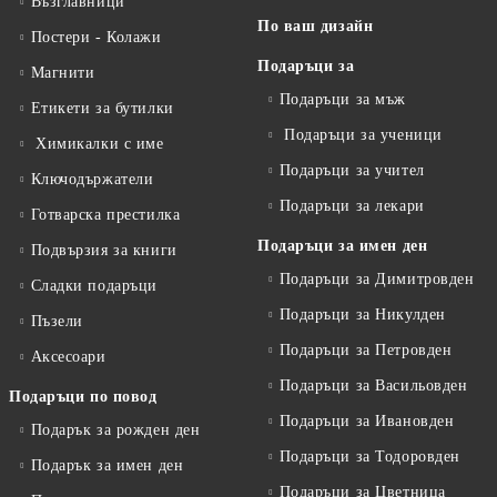
Възглавници
По ваш дизайн
Постери - Колажи
Подаръци за
Магнити
Подаръци за мъж
Етикети за бутилки
Подаръци за ученици
Химикалки с име
Подаръци за учител
Ключодържатели
Подаръци за лекари
Готварска престилка
Подаръци за имен ден
Подвързия за книги
Подаръци за Димитровден
Сладки подаръци
Подаръци за Никулден
Пъзели
Подаръци за Петровден
Аксесоари
Подаръци за Васильовден
Подаръци по повод
Подаръци за Ивановден
Подарък за рожден ден
Подаръци за Тодоровден
Подарък за имен ден
Подаръци за Цветница