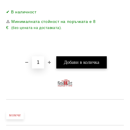
Добави в желани
✔ В наличност
⚠️
Минималната стойност на поръчката е
8
€
(без цената на доставката).
момче