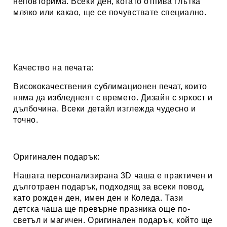
неповторима. Всеки ден, когато отпива глътка
мляко или какао, ще се почувствате специално.
Качество на печата:
Висококачествения сублимационен печат, които
няма да избледнеят с времето. Дизайн с яркост и
дълбочина. Всеки детайл изглежда чудесно и
точно.
Оригинален подарък:
Нашата персонализирана 3D чаша е практичен и
дълготраен подарък, подходящ за всеки повод,
като рожден ден, имен ден и Коледа. Тази
детска чаша ще превърне празника още по-
светъл и магичен. Оригинален подарък, който ще