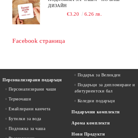
ДИЗАЙН
€3.20
6.26 лв.
Facebook страница
Подарък за Великден
Персонализирани подаръци
Подаръци за дипломиране и
Персонализирани чаши
абитуриентски бал
Термочаши
Коледни подаръци
Емайлирани канчета
Подаръчни комплекти
Бутилки за вода
Арома комплекти
Подложка за чаша
Нови Продукти