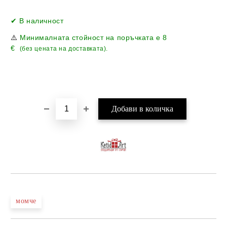
Добави в желани
✔ В наличност
⚠️
Минималната стойност на поръчката е
8
€
(без цената на доставката).
момче