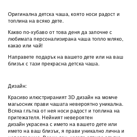
Оригинална детска чаша, която носи радост и
топлина на всяко дете.
Какво по-хубаво от това деня да започне с
любимата персонализирана
чаша топло мляко,
какао или чай
!
Направете подарък на вашето дете или на ваш
близък с тази прекрасна детска чаша.
Дизайн:
Красиво илюстрираният 3D дизайн на момче
магьосник
прави чашата невероятно уникална.
Всяка глътка от нея носи радост и топлина на
притежателя. Нейният невероятен
дизайн украсена с името на вашето дете или
името на ваш близък, я прави уникално лична и