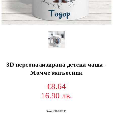
3D персонализирана детска чаша -
Момче магьосник
€8.64
16.90 лв.
Код:
CH-000219