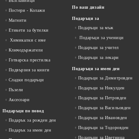
Възглавници
По ваш дизайн
Постери - Колажи
Подаръци за
Магнити
Подаръци за мъж
Етикети за бутилки
Подаръци за ученици
Химикалки с име
Подаръци за учител
Ключодържатели
Подаръци за лекари
Готварска престилка
Подаръци за имен ден
Подвързия за книги
Подаръци за Димитровден
Сладки подаръци
Подаръци за Никулден
Пъзели
Подаръци за Петровден
Аксесоари
Подаръци за Васильовден
Подаръци по повод
Подаръци за Ивановден
Подарък за рожден ден
Подаръци за Тодоровден
Подарък за имен ден
Подаръци за Цветница