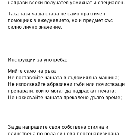
направи всеки получател усмихнат и специален.
Така тази чаша става не само практичен
помощник в ежедневието, но и предмет със
силно лично значение.
Инструкции за употреба:
Мийте само на ръка
Не поставяйте чашата в съдомиялна машина;
Не използвайте абразивни гъби или почистващи
препарати, които могат да надраскат печата;
Не накисвайте чашата прекалено дълго време;
За да направите своя собствена стилна и
единствена по рода си нова персонализирана