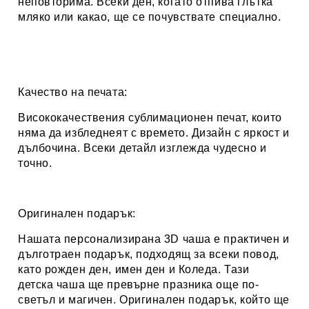
неповторима. Всеки ден, когато отпива глътка
мляко или какао, ще се почувствате специално.
Качество на печата:
Висококачествения сублимационен печат, които
няма да избледнеят с времето. Дизайн с яркост и
дълбочина. Всеки детайл изглежда чудесно и
точно.
Оригинален подарък:
Нашата персонализирана 3D чаша е практичен и
дълготраен подарък, подходящ за всеки повод,
като рожден ден, имен ден и Коледа. Тази
детска чаша ще превърне празника още по-
светъл и магичен. Оригинален подарък, който ще