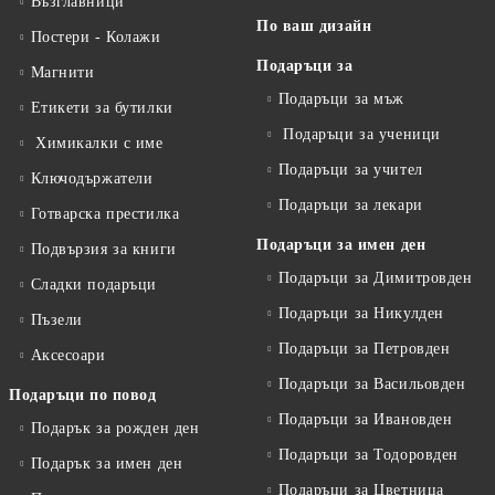
Възглавници
По ваш дизайн
Постери - Колажи
Подаръци за
Магнити
Подаръци за мъж
Етикети за бутилки
Подаръци за ученици
Химикалки с име
Подаръци за учител
Ключодържатели
Подаръци за лекари
Готварска престилка
Подаръци за имен ден
Подвързия за книги
Подаръци за Димитровден
Сладки подаръци
Подаръци за Никулден
Пъзели
Подаръци за Петровден
Аксесоари
Подаръци за Васильовден
Подаръци по повод
Подаръци за Ивановден
Подарък за рожден ден
Подаръци за Тодоровден
Подарък за имен ден
Подаръци за Цветница