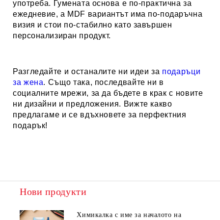
употреба. Гумената основа е по-практична за
ежедневие, а MDF вариантът има по-подаръчна
визия и стои по-стабилно като завършен
персонализиран продукт.
Разгледайте и останалите ни идеи за
п
одаръци
за жена
. Също така, последвайте ни в
социалните мрежи, за да бъдете в крак с новите
ни дизайни и предложения. Вижте какво
предлагаме и се вдъхновете за перфектния
подарък!
Нови продукти
Химикалка с име за началото на