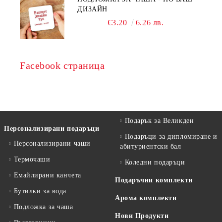
ДИЗАЙН
€3.20
6.26 лв.
Facebook страница
Подарък за Великден
Персонализирани подаръци
Подаръци за дипломиране и
Персонализирани чаши
абитуриентски бал
Термочаши
Коледни подаръци
Емайлирани канчета
Подаръчни комплекти
Бутилки за вода
Арома комплекти
Подложка за чаша
Нови Продукти