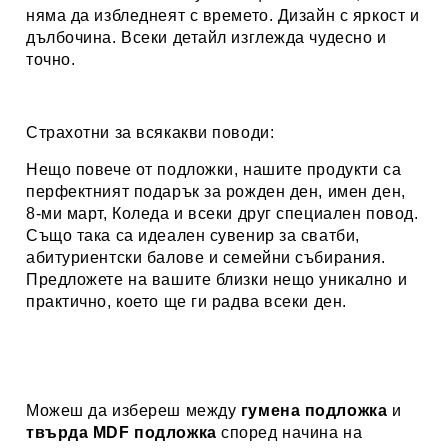
няма да избледнеят с времето. Дизайн с яркост и
дълбочина. Всеки детайл изглежда чудесно и
точно.
Страхотни за всякакви поводи:
Нещо повече от подложки, нашите продукти са
перфектният подарък за рожден ден, имен ден,
8-ми март, Коледа и всеки друг специален повод.
Също така са идеален сувенир за сватби,
абитуриентски балове и семейни събирания.
Предложете на вашите близки нещо уникално и
практично, което ще ги радва всеки ден.
Можеш да избереш между
гумена подложка
и
твърда MDF подложка
според начина на