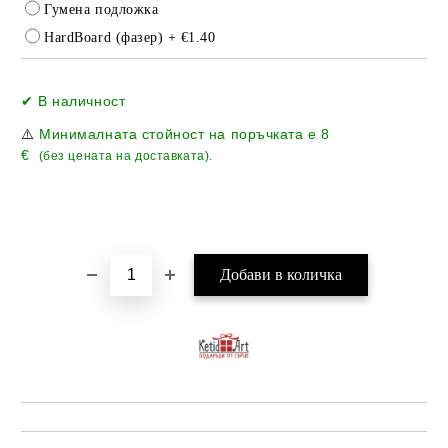
Гумена подложка
HardBoard (фазер)
+ €1.40
Добави в желани
✔ В наличност
⚠️
Минималната стойност на поръчката е
8
€
(без цената на доставката).