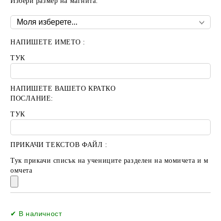
Избери размер на магнита:
НАПИШЕТЕ ИМЕТО :
ТУК
НАПИШЕТЕ ВАШЕТО КРАТКО
ПОСЛАНИЕ:
ТУК
ПРИКАЧИ ТЕКСТОВ ФАЙЛ :
Тук прикачи списък на учениците разделен на момичета и м
омчета
Добави в желани
✔ В наличност