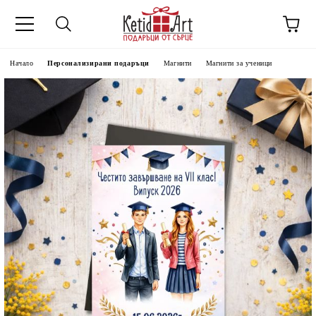
Начало
Персонализирани подаръци
Магнити
Магнити за ученици