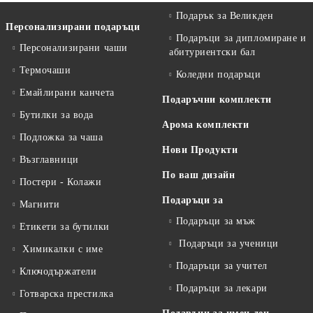
Подарък за Великден
Персонализирани подаръци
Подаръци за дипломиране и
Персонализирани чаши
абитуриентски бал
Термочаши
Коледни подаръци
Емайлирани канчета
Подаръчни комплекти
Бутилки за вода
Арома комплекти
Подложка за чаша
Нови Продукти
Възглавници
По ваш дизайн
Постери - Колажи
Подаръци за
Магнити
Подаръци за мъж
Етикети за бутилки
Подаръци за ученици
Химикалки с име
Подаръци за учител
Ключодържатели
Подаръци за лекари
Готварска престилка