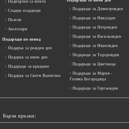
Подаръци за имен ден
Подвързия за книги
Подаръци за Димитровден
Сладки подаръци
Подаръци за Никулден
Пъзели
Подаръци за Петровден
Аксесоари
Подаръци за Васильовден
Подаръци по повод
Подаръци за Ивановден
Подарък за рожден ден
Подаръци за Тодоровден
Подарък за имен ден
Подаръци за Цветница
Подаръци за кръщене
Подаръци за Мария -
Подарък за Свети Валентин
Голяма Богородица
Подаръци за Гергьовден
Бързи връзки: