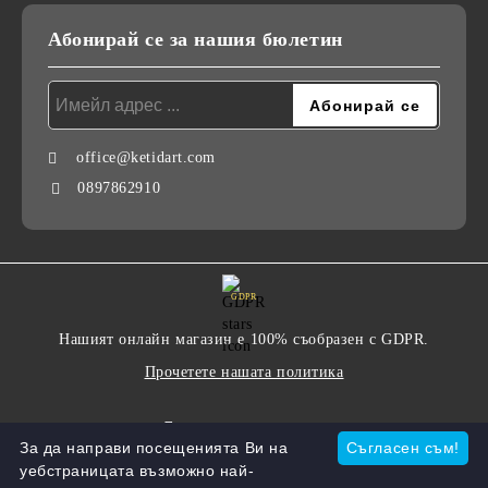
Абонирай се за нашия бюлетин
office@ketidart.com
0897862910
GDPR
Нашият онлайн магазин е 100% съобразен с GDPR.
Прочетете нашата политика
Моите лични данни
За да направи посещенията Ви на
Съгласен съм!
уебстраницата възможно най-