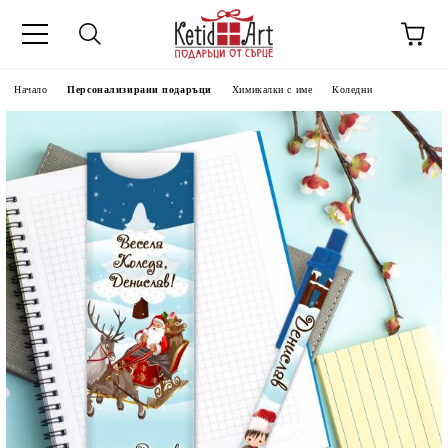
Начало
Персонализирани подаръци
Химикалки с име
Коледни