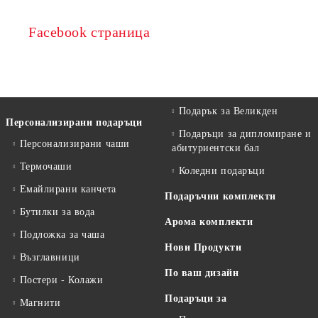
Facebook страница
Подарък за Великден
Персонализирани подаръци
Подаръци за дипломиране и
Персонализирани чаши
абитуриентски бал
Термочаши
Коледни подаръци
Емайлирани канчета
Подаръчни комплекти
Бутилки за вода
Арома комплекти
Подложка за чаша
Нови Продукти
Възглавници
По ваш дизайн
Постери - Колажи
Подаръци за
Магнити