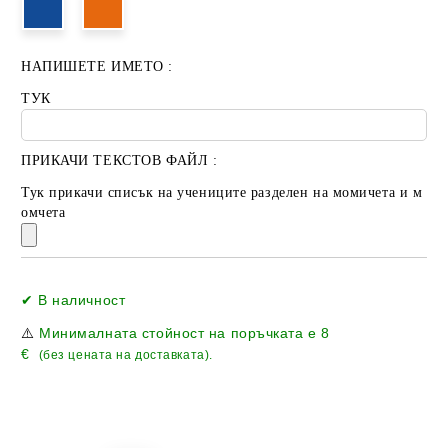
НАПИШЕТЕ ИМЕТО :
ТУК
ПРИКАЧИ ТЕКСТОВ ФАЙЛ :
Тук прикачи списък на учениците разделен на момичета и м
омчета
Добави в желани
✔ В наличност
⚠️
Минималната стойност на поръчката е
8
€
(без цената на доставката).