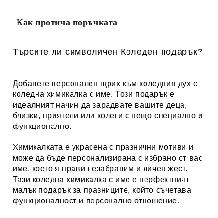
Как протича поръчката
Търсите ли символичен Коледен подарък?
Добавете персонален щрих към коледния дух с
коледна химикалка с име. Този подарък е
идеалният начин да зарадвате вашите деца,
близки, приятели или колеги с нещо специално и
функционално.
Химикалката е украсена с празнични мотиви и
може да бъде персонализирана с избрано от вас
име, което я прави незабравим и личен жест.
Тази коледна химикалка с име е перфектният
малък подарък за празниците, който съчетава
функционалност и персонално отношение
.