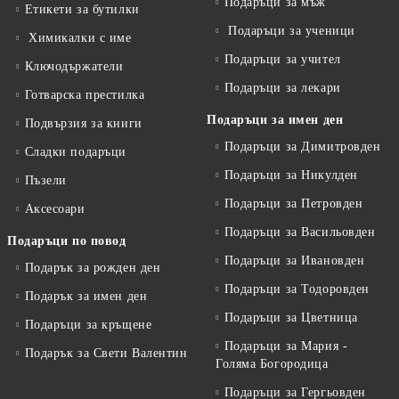
Подаръци за мъж
Етикети за бутилки
Подаръци за ученици
Химикалки с име
Подаръци за учител
Ключодържатели
Подаръци за лекари
Готварска престилка
Подаръци за имен ден
Подвързия за книги
Подаръци за Димитровден
Сладки подаръци
Подаръци за Никулден
Пъзели
Подаръци за Петровден
Аксесоари
Подаръци за Васильовден
Подаръци по повод
Подаръци за Ивановден
Подарък за рожден ден
Подаръци за Тодоровден
Подарък за имен ден
Подаръци за Цветница
Подаръци за кръщене
Подаръци за Мария -
Подарък за Свети Валентин
Голяма Богородица
Подаръци за Гергьовден