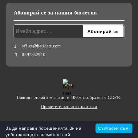
Абонирай се за нашия бюлетин
office@ketidart.com
0897862910
GDPR
Нашият онлайн магазин е 100% съобразен с GDPR.
Прочетете нашата политика
Моите лични данни
За да направи посещенията Ви на
Съгласен съм!
уебстраницата възможно най-