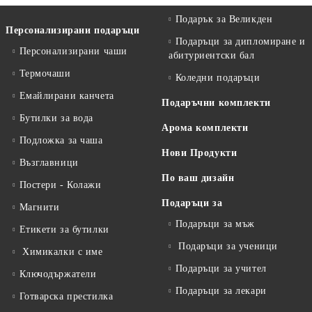
Подарък за Великден
Персонализирани подаръци
Подаръци за дипломиране и
Персонализирани чаши
абитуриентски бал
Термочаши
Коледни подаръци
Емайлирани канчета
Подаръчни комплекти
Бутилки за вода
Арома комплекти
Подложка за чаша
Нови Продукти
Възглавници
По ваш дизайн
Постери - Колажи
Подаръци за
Магнити
Подаръци за мъж
Етикети за бутилки
Подаръци за ученици
Химикалки с име
Подаръци за учител
Ключодържатели
Подаръци за лекари
Готварска престилка