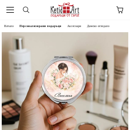
Начало
Персонализирани подаръци
Аксесоари
Дамско огледало