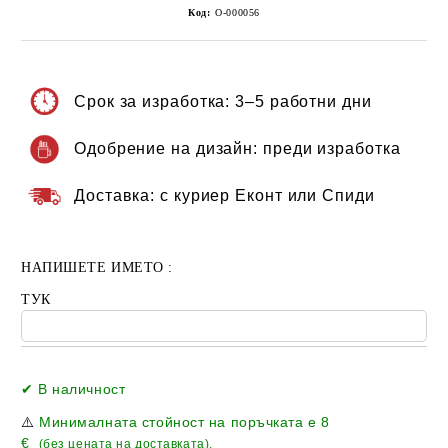
Код:
О-000056
Срок за изработка:
3–5 работни дни
Одобрение на дизайн:
преди изработка
Доставка:
с куриер Еконт или Спиди
НАПИШЕТЕ ИМЕТО :
ТУК
Добави в желани
✔ В наличност
⚠️
Минималната стойност на поръчката е
8
€
(без цената на доставката).