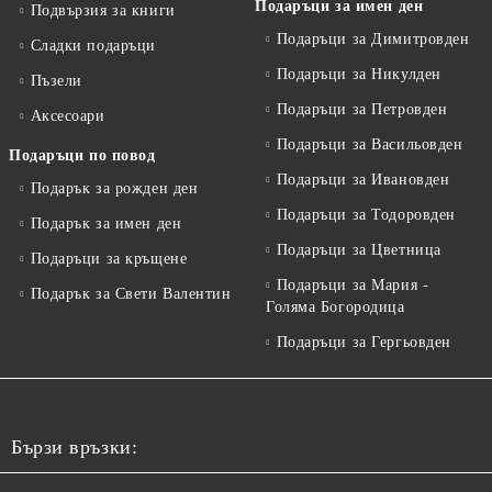
Подаръци за имен ден
Подвързия за книги
Подаръци за Димитровден
Сладки подаръци
Подаръци за Никулден
Пъзели
Подаръци за Петровден
Аксесоари
Подаръци за Васильовден
Подаръци по повод
Подаръци за Ивановден
Подарък за рожден ден
Подаръци за Тодоровден
Подарък за имен ден
Подаръци за Цветница
Подаръци за кръщене
Подаръци за Мария -
Подарък за Свети Валентин
Голяма Богородица
Подаръци за Гергьовден
Бързи връзки: