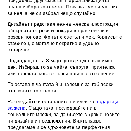
придобива друг смисъл. Персонализацията
прави избора конкретен. Показва, че си мислил
за нея, а не си избрал нещо случайно.
Дизайнът представя нежна женска илюстрация,
обгърната от рози и божури в прасковени и
розови тонове. Фонът е светъл и мек. Корпусът е
стабилен, с метално покритие и удобно
отваряне.
Подходящо е за 8 март, рожден ден или имен
ден. Избираш го за майка, съпруга, приятелка
или колежка, когато търсиш лично отношение.
То остава в чантата ѝ и напомня за теб всеки
път, когато го отвори.
Разгледайте и останалите ни идеи за
подаръци
за жена
. Също така, последвайте ни в
социалните мрежи, за да бъдете в крак с новите
ни дизайни и предложения. Вижте какво
предлагаме и се вдъхновете за перфектния