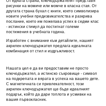
От едната страна, ключодържателят представя
рисунки на момиче или момче в класна стая. От
другата страна бухал с книги, което символизира
новите учебни предизвикателства и разкрива
послание, което им пожелава успех в седми клас
- истински стимул да постигнат големи
постижения в учебната година.
Изработен с внимание към детайлите, нашият
акрилен ключодържател предлага идеалната
комбинация от стил и издръжливост.
Нашата цел е да ви предоставим не просто
ключодържател, а истинско съкровище - символ
на подкрепата и вярата в успеха на вашето дете.
С магнетичната си привлекателност, този
акрилен ключодържател ще бъде идеалният
подарък, който да дари топлота и усмивки на
вашия първокласник.