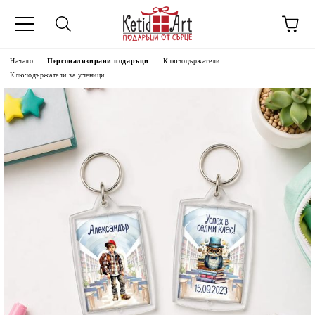
Начало
Персонализирани подаръци
Ключодържатели
Ключодържатели за ученици