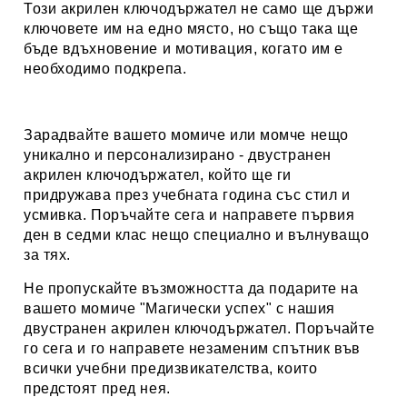
Този акрилен ключодържател не само ще държи
ключовете им на едно място, но също така ще
бъде вдъхновение и мотивация, когато им е
необходимо подкрепа.
Зарадвайте вашето момиче или момче нещо
уникално и персонализирано - двустранен
акрилен ключодържател, който ще ги
придружава през учебната година със стил и
усмивка. Поръчайте сега и направете първия
ден в седми клас нещо специално и вълнуващо
за тях.
Не пропускайте възможността да подарите на
вашето момиче "Магически успех" с нашия
двустранен акрилен ключодържател. Поръчайте
го сега и го направете незаменим спътник във
всички учебни предизвикателства, които
предстоят пред нея.