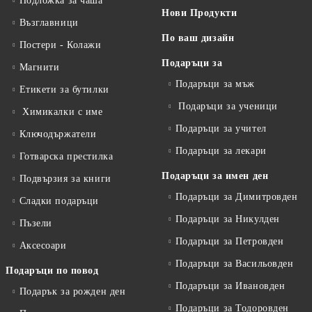
Подложка за чаша
Нови Продукти
Възглавници
По ваш дизайн
Постери - Колажи
Подаръци за
Магнити
Подаръци за мъж
Етикети за бутилки
Подаръци за ученици
Химикалки с име
Подаръци за учител
Ключодържатели
Подаръци за лекари
Готварска престилка
Подаръци за имен ден
Подвързия за книги
Подаръци за Димитровден
Сладки подаръци
Подаръци за Никулден
Пъзели
Подаръци за Петровден
Аксесоари
Подаръци за Васильовден
Подаръци по повод
Подаръци за Ивановден
Подарък за рожден ден
Подаръци за Тодоровден