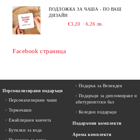
ПОДЛОЖКА ЗА ЧАША - ПО ВАШ
ДИЗАЙН
€3.20
6.26 лв.
Facebook страница
Подарък за Великден
Персонализирани подаръци
Подаръци за дипломиране и
Персонализирани чаши
абитуриентски бал
Термочаши
Коледни подаръци
Емайлирани канчета
Подаръчни комплекти
Бутилки за вода
Арома комплекти