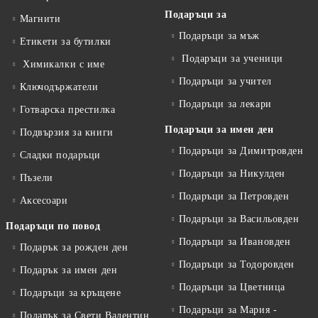
Подаръци за
Магнити
Подаръци за мъж
Етикети за бутилки
Подаръци за ученици
Химикалки с име
Подаръци за учител
Ключодържатели
Подаръци за лекари
Готварска престилка
Подаръци за имен ден
Подвързия за книги
Подаръци за Димитровден
Сладки подаръци
Подаръци за Никулден
Пъзели
Подаръци за Петровден
Аксесоари
Подаръци за Васильовден
Подаръци по повод
Подаръци за Ивановден
Подарък за рожден ден
Подаръци за Тодоровден
Подарък за имен ден
Подаръци за Цветница
Подаръци за кръщене
Подаръци за Мария -
Подарък за Свети Валентин