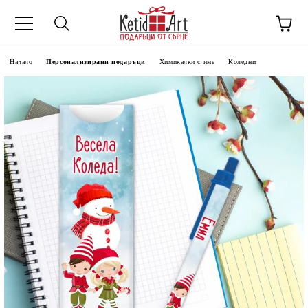
Начало
Персонализирани подаръци
Химикалки с име
Коледни