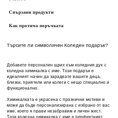
Свързани продукти
Как протича поръчката
Търсите ли символичен Коледен подарък?
Добавете персонален щрих към коледния дух с
коледна химикалка с име. Този подарък е
идеалният начин да зарадвате вашите деца,
близки, приятели или колеги с нещо специално и
функционално.
Химикалката е украсена с празнични мотиви и
може да бъде персонализирана с избрано от вас
име, което я прави незабравим и личен жест.
Тази коледна химикалка с име е перфектният