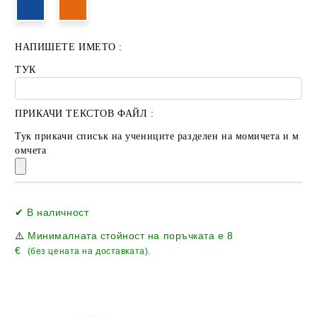
НАПИШЕТЕ ИМЕТО :
ТУК
ПРИКАЧИ ТЕКСТОВ ФАЙЛ :
Тук прикачи списък на учениците разделен на момичета и м
омчета
Добави в желани
✔ В наличност
⚠️
Минималната стойност на поръчката е
8
€
(без цената на доставката).